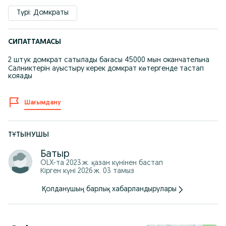
Түрі: Домкраты
СИПАТТАМАСЫ
2 штук домкрат сатылады бағасы 45000 мын оканчательна
Салниктерін ауыстыру керек домкрат көтергенде тастап
кояады
Шағымдану
ТҰТЫНУШЫ
Батыр
OLX-та
2023 ж. қазан
күнінен бастап
Кірген күні 2026 ж. 03 тамыз
Қолданушың барлық хабарландырулары