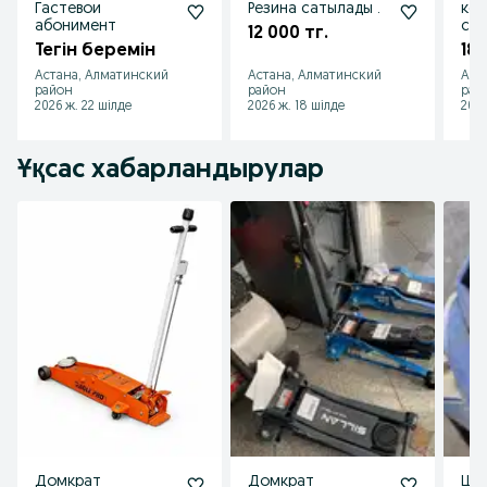
Гастевои
Резина сатылады .
ков
абонимент
са
12 000 тг.
Тегін беремін
180
Астана, Алматинский
Астана, Алматинский
Аст
район
район
рай
2026 ж. 22 шілде
2026 ж. 18 шілде
2026
Ұқсас хабарландырулар
Домкрат
Домкрат
Ши