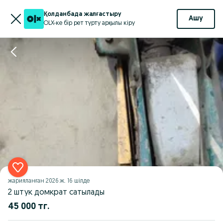
Қолданбада жалғастыру
Ашу
OLX-ке бір рет түрту арқылы кіру
жарияланған
2026 ж. 16 шілде
2 штук домкрат сатылады
45 000 тг.