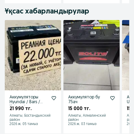
Ұқсас хабарландырулар
Аккумуляторы
Аккумулятор бу
Акк
Hyundai / Bars /
75ач
Ura
Kainar. Алматы
21 990 тг.
15 000 тг.
15 
Алматы, Бостандыкский
Алматы, Алмалинский
Алм
район
район
рай
2026 ж. 05 тамыз
2026 ж. 03 тамыз
2026