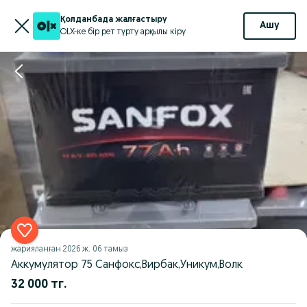
Қолданбада жалғастыру
Ашу
OLX-ке бір рет түрту арқылы кіру
жарияланған
2026 ж. 06 тамыз
Аккумулятор 75 Санфокс,Вирбак,Уникум,Волк
32 000 тг.