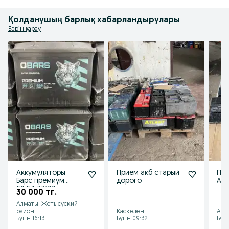
Қолданушың барлық хабарландырулары
Бәрін қарау
Аккумуляторы
Прием акб старый
Пр
Барс премиум
дорого
Акк
60,64,77,100
30 000 тг.
Алматы, Жетысуский
район
Каскелен
Алм
Бүгін 16:13
Бүгін 09:32
Бүгі