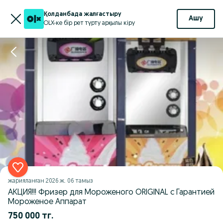
Қолданбада жалғастыру
Ашу
OLX-ке бір рет түрту арқылы кіру
жарияланған
2026 ж. 06 тамыз
АКЦИЯ!!! Фризер для Мороженого ORIGINAL с Гарантией
Мороженое Аппарат
750 000 тг.