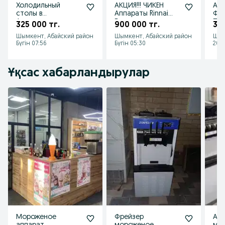
Холодильный
АКЦИЯ!!! ЧИКЕН
АКЦ
столы в
Аппараты Rinnai
Фр
Ассортименте
Газовые,
Пр
325 000 тг.
900 000 тг.
39 
Фритюрница
е, 
Шымкент, Абайский район
Шымкент, Абайский район
Шым
Ринай,Риннай, Rinai
Апп
Бүгін 07:56
Бүгін 05:30
2026
ЧИК
Ұқсас хабарландырулар
Мороженое
Фрейзер
Апп