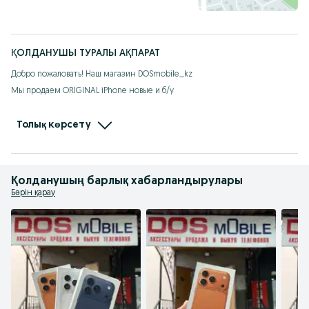
ҚОЛДАНУШЫ ТУРАЛЫ АҚПАРАТ
Добро пожаловать! Наш магазин DOSmobile_kz

Мы продаем ORIGINAL iPhone новые и б/у

Гарантия на новый телефон 1год.

Гарантия на б/у телефон 1месяц 

Толық көрсету
Доставка по всему РК бесплатно

Наш instagram/Tik-Tok dosmobile_kz
Қолданушың барлық хабарландырулары
Бәрін қарау