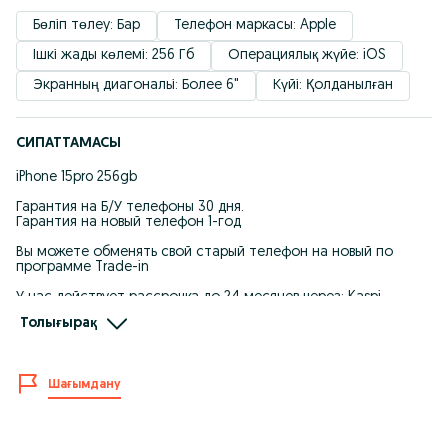
Бөліп төлеу: Бар
Телефон маркасы: Apple
Ішкі жады көлемі: 256 Гб
Операциялық жүйе: iOS
Экранның диагональі: Более 6"
Күйі: Қолданылған
СИПАТТАМАСЫ
iPhone 15pro 256gb
Гарантия на Б/У телефоны 30 дня.
Гарантия на новый телефон 1-год
Вы можете обменять свой старый телефон на новый по
программе Trade-in
У нас действует рассрочка до 24 месяцев через: Kaspi
bank,Halyk bank
Толығырақ
Инстаграм:dosmobile_kz
Город.Шымкент Аскарова 5
Шағымдану
В наличии есть все Б/У Айфоны