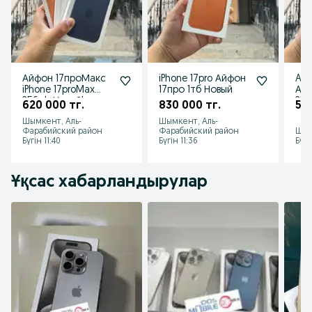
Айфон 17проМакс
iPhone 17pro Айфон
App
iPhone 17proMax
17про 1тб Новый
Айф
256gb Новый!
256
620 000 тг.
830 000 тг.
535
Шымкент, Аль-
Шымкент, Аль-
Фарабийский район
Фарабийский район
Шым
Бүгін 11:40
Бүгін 11:36
Бүгі
Ұқсас хабарландырулар