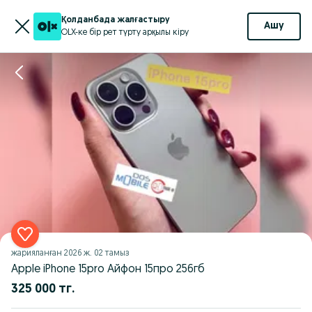
Қолданбада жалғастыру
Ашу
OLX-ке бір рет түрту арқылы кіру
жарияланған
2026 ж. 02 тамыз
Apple iPhone 15pro Айфон 15про 256гб
325 000 тг.