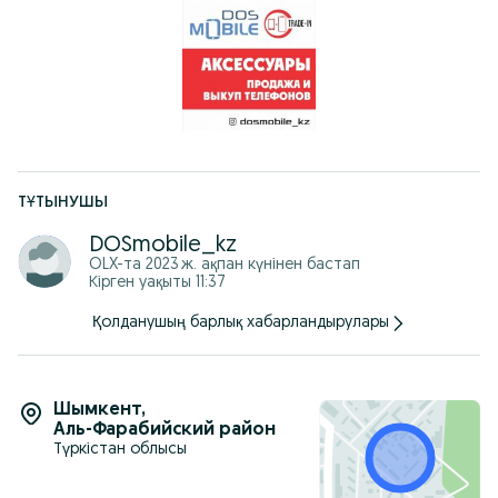
ТҰТЫНУШЫ
DOSmobile_kz
OLX-та
2023 ж. ақпан
күнінен бастап
Кірген уақыты 11:37
Қолданушың барлық хабарландырулары
Шымкент
,
Аль-Фарабийский район
Түркістан облысы