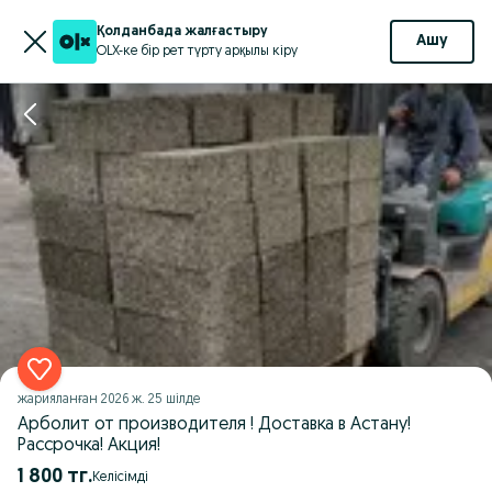
Қолданбада жалғастыру
Ашу
OLX-ке бір рет түрту арқылы кіру
жарияланған
2026 ж. 25 шілде
Арболит от производителя ! Доставка в Астану!
Рассрочка! Акция!
1 800 тг.
Келісімді