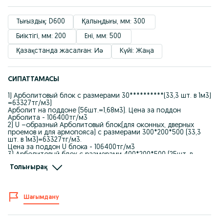
Тығыздық: D600
Қалыңдығы, мм: 300 
Биіктігі, мм: 200 
Ені, мм: 500 
Қазақстанда жасалған: Иә
Күйі: Жаңа
СИПАТТАМАСЫ
1) Арболитовый блок с размерами 30**********(33,3 шт. в 1м3)
=63327тг/м3)
Арболит на поддоне (56шт.=1,68м3). Цена за поддон
Арболита - 106400тг/м3
2) U –образный Арболитовый блок(для оконных, дверных
проемов и для армопояса) с размерами 300*200*500 (33,3
шт. в 1м3)=63327тг/м3.
Цена за поддон U блока - 106400тг/м3
3) Арболитовый блок с размерами 400*200*500 (25шт. в
1м3)= 63327тг/м3
Толығырақ
Арболит на поддоне (42шт.=1,68м3). Цена за поддон
Арболита - 106400тг/м3
Арболит- экологически чистый стеновой материал.
Шағымдану
Незаменим для малоэтажного жилого строительства,
возведения гостиниц, промышленных и с/х объектов высотой
до 3х этажей под плиты/перекрытия.