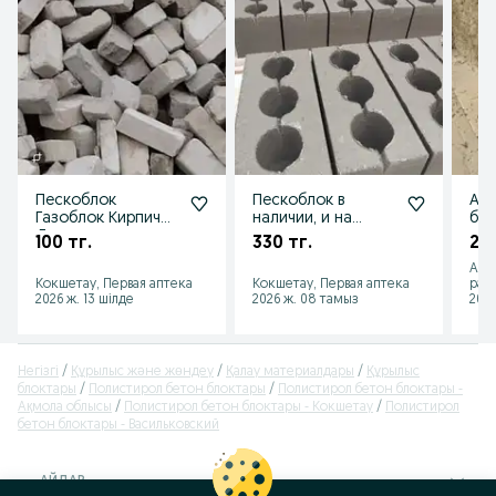
Пескоблок
Пескоблок в
Арб
Газоблок Кирпич
наличии, и на
бло
Двери железные
заказ, самовывоз
ар
100 тг.
330 тг.
2 4
Окна Пластиковые
бло
Алм
купим.
Кокшетау, Первая аптека
Кокшетау, Первая аптека
рай
2026 ж. 13 шілде
2026 ж. 08 тамыз
2026
Негізгі
Құрылыс және жөндеу
Қалау материалдары
Құрылыс
блоктары
Полистирол бетон блоктары
Полистирол бетон блоктары -
Ақмола облысы
Полистирол бетон блоктары - Кокшетау
Полистирол
бетон блоктары - Васильковский
АЙДАР