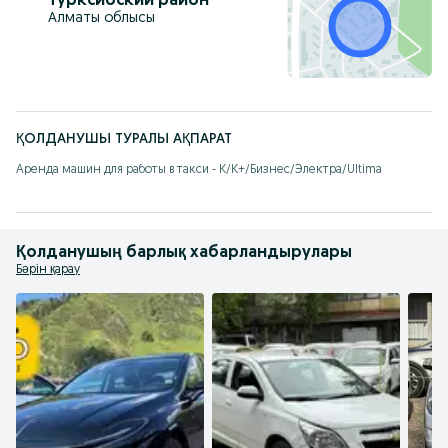
Турксибский район
Алматы облысы
ҚОЛДАНУШЫ ТУРАЛЫ АҚПАРАТ
Аренда машин для работы в такси - К/К+/Бизнес/Электра/Ultima
Қолданушың барлық хабарландырулары
Бәрін қарау