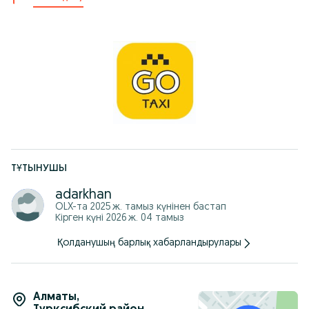
ТҰТЫНУШЫ
adarkhan
OLX-та
2025 ж. тамыз
күнінен бастап
Кірген күні 2026 ж. 04 тамыз
Қолданушың барлық хабарландырулары
Алматы
,