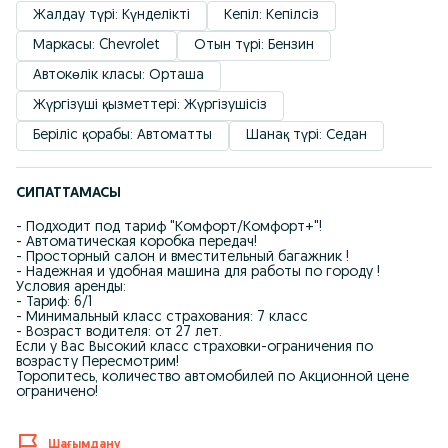
Жалдау түрі: Күнделікті
Кепіл: Кепілсіз
Маркасы: Chevrolet
Отын түрі: Бензин
Автокөлік класы: Орташа
Жүргізуші қызметтері: Жүргізушісіз
Беріліс қорабы: Автоматты
Шанақ түрі: Седан
СИПАТТАМАСЫ
- Подходит под тариф "Комфорт/Комфорт+"!
- Автоматическая коробка передач!
- Просторный салон и вместительный багажник !
- Надежная и удобная машина для работы по городу !
Условия аренды:
- Тариф: 6/1
- Минимальный класс страхования: 7 класс
- Возраст водителя: от 27 лет.
Если у Вас Высокий класс страховки-ограничения по
возрасту Пересмотрим!
Торопитесь, количество автомобилей по Акционной цене
ограничено!
Шағымдану