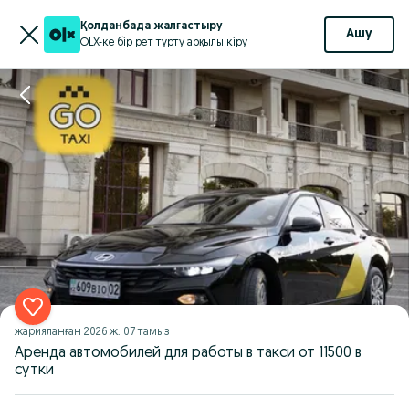
Қолданбада жалғастыру
Ашу
OLX-ке бір рет түрту арқылы кіру
жарияланған
2026 ж. 07 тамыз
Аренда автомобилей для работы в такси от 11500 в
сутки