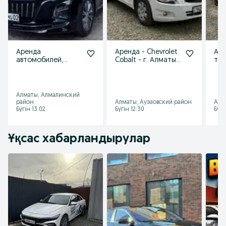
Аренда
Аренда - Chevrolet
Аре
автомобилей,
Cobalt - г. Алматы
так
машин под такси -
под такси
эко
выгодные условия в
биз
г.Алматы
Алматы, Алмалинский
район
Алматы, Ауэзовский район
Алм
Бүгін 13:02
Бүгін 12:30
Бүгі
Ұқсас хабарландырулар