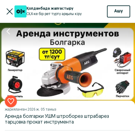
Қолданбада жалғастыру
Ашу
OLX-ке бір рет түрту арқылы кіру
жарияланған
2026 ж. 05 тамыз
Аренда болгарки УШМ штроборез штрабарез
тарцовка прокат инструмента