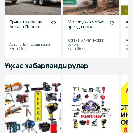
Прицеп в аренду
Мотобуры ямобур
Аре
Астана Прокат
аренда прокат
др
прицепов аренда
бензиновый шнек
по
прицепа для авто
150мм Астана
мо
Астана, Алматинский
Аст
6500тг.сут
отк
Астана, Есильский район
район
рай
Ас
Бүгін 06:43
Бүгін 06:43
Бүгі
Ұқсас хабарландырулар