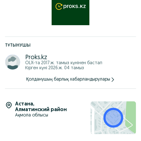
Смотрите другие наши объявления.
Аренда болгарки УШМ штроборез штрабарез тарцовка
прокат инструмента болгарка балгарка
ТҰТЫНУШЫ
Proks.kz
OLX-та
2017 ж. тамыз
күнінен бастап
Кірген күні 2026 ж. 04 тамыз
Қолданушың барлық хабарландырулары
Астана
,
Алматинский район
Ақмола облысы