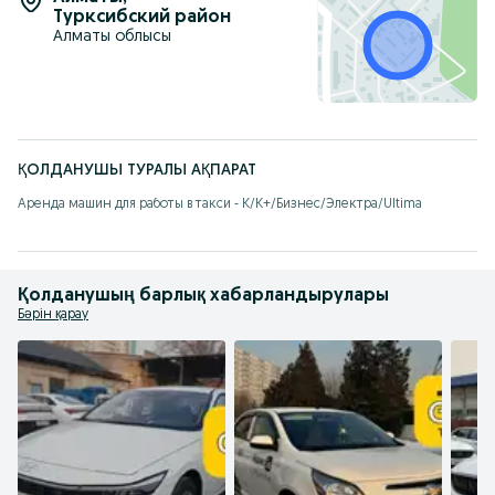
Турксибский район
Алматы облысы
ҚОЛДАНУШЫ ТУРАЛЫ АҚПАРАТ
Аренда машин для работы в такси - К/К+/Бизнес/Электра/Ultima
Қолданушың барлық хабарландырулары
Бәрін қарау