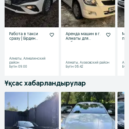
Работа в такси
Аренда машин в г.
Маш
сразу | Бірден
Алматы для
по
таксиге жұмыс
работы в такси от
усл
11 000 тенге в
тар
сутки
Алматы, Алмалинский
район
Алматы, Ауэзовский район
Алм
Бүгін 09:00
Бүгін 08:42
Бүгі
Ұқсас хабарландырулар