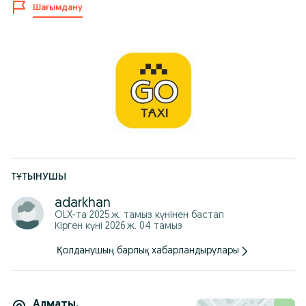
Шағымдану
ТҰТЫНУШЫ
adarkhan
OLX-та
2025 ж. тамыз
күнінен бастап
Кірген күні 2026 ж. 04 тамыз
Қолданушың барлық хабарландырулары
Алматы
,