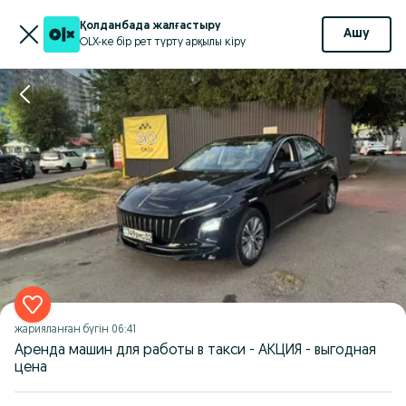
Қолданбада жалғастыру
Ашу
OLX-ке бір рет түрту арқылы кіру
жарияланған
бүгін 06:41
Аренда машин для работы в такси - АКЦИЯ - выгодная
цена