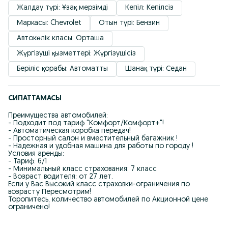
Жалдау түрі: Ұзақ мерзімді
Кепіл: Кепілсіз
Маркасы: Chevrolet
Отын түрі: Бензин
Автокөлік класы: Орташа
Жүргізуші қызметтері: Жүргізушісіз
Беріліс қорабы: Автоматты
Шанақ түрі: Седан
СИПАТТАМАСЫ
Преимущества автомобилей:
- Подходит под тариф "Комфорт/Комфорт+"!
- Автоматическая коробка передач!
- Просторный салон и вместительный багажник !
- Надежная и удобная машина для работы по городу !
Условия аренды:
- Тариф: 6/1
- Минимальный класс страхования: 7 класс
- Возраст водителя: от 27 лет.
Если у Вас Высокий класс страховки-ограничения по
возрасту Пересмотрим!
Торопитесь, количество автомобилей по Акционной цене
ограничено!