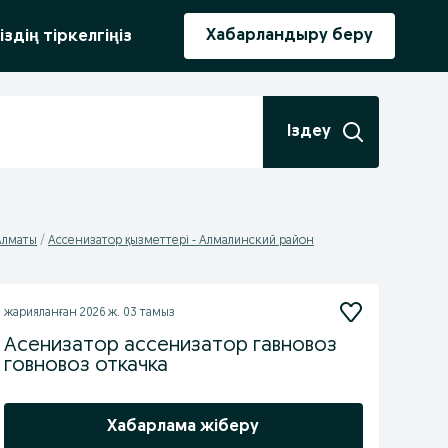
ыру
Хабарландыру беру
іздің тіркелгіңіз
Іздеу
Алматы
Ассенизатор қызметтері - Алмалинский район
жарияланған
2026 ж. 03 тамыз
Асенизатор ассенизатор гавновоз
говновоз откачка
Хабарлама жіберу