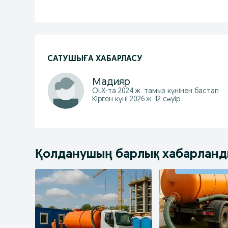
САТУШЫҒА ХАБАРЛАСУ
Мадияр
OLX-та
2024 ж. тамыз
күнінен бастап
Кірген күні 2026 ж. 12 сәуір
Қолданушың барлық хабарлан