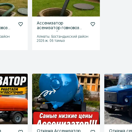
Ассенизатор
овоз
асенизатор говновоз
гавновоз Откачка
 район
Алматы, Бостандыкский район
2026 ж. 06 тамыз
в
Откачка Ассенизатор
Откачка се