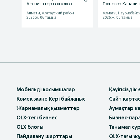
Асенизатор говновоз
Гавновоз Канали
гавновоз откачка
Алматы, Алатауский район
Алматы, Наурызбайс
2026 ж. 06 тамыз
2026 ж. 06 тамыз
Мобильді қосымшалар
Қауіпсіздік
Көмек және Кері байланыс
Сайт карта
Жарнамалық қызметтер
Аумақтар к
OLX-тегі бизнес
Бизнес-пар
OLX блогы
Танымал сұ
Пайдалану шарттары
OLX-тағы ж