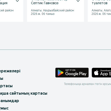
зация
Септик Гавновоз
туалетов
кий район
Алматы, Наурызбайский район
Алматы, Алат
2026 ж. 06 тамыз
2026 ж. 06 та
 ережелері
сы
Телефоныңа арналған тегін қосы
артасы
ақша сайтының картасы
ранымдар
ұмыс