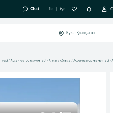
Ақпараттанд
Chat
Tіл
Рус
С
ттері
Ассенизатор қызметтері - Алматы облысы
Ассенизатор қызметтері - 