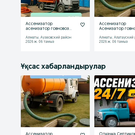
Ассенизатор
Ассенизатор
асенизатор говновоз
Асенизатор говн
гавновоз откачка
гавновоз откачка
Алматы, Ауэзовский район
Алматы, Алатауский
2026 ж. 06 тамыз
2026 ж. 06 тамыз
Ұқсас хабарландырулар
Ассенизатор
Откачка Септико