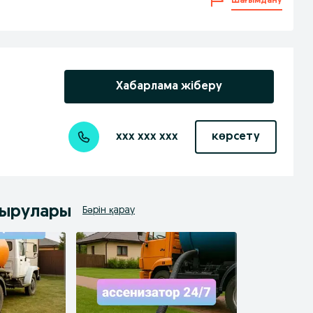
Шағымдану
Хабарлама жіберу
xxx xxx xxx
көрсету
дырулары
Бәрін қарау