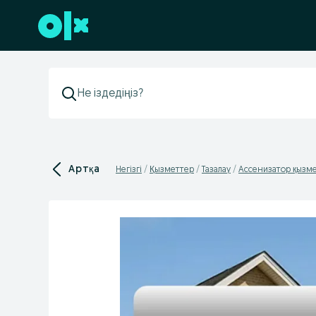
Төменгі деректемеге өту
Артқа
Негізгі
Қызметтер
Тазалау
Ассенизатор қызме