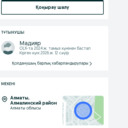
Қоңырау шалу
ТҰТЫНУШЫ
Мадияр
OLX-та
2024 ж. тамыз
күнінен бастап
Кірген күні 2026 ж. 12 сәуір
Қолданушың барлық хабарландырулары
МЕКЕНІ
Алматы
,
Алмалинский район
Алматы облысы