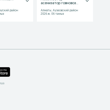
асенизатор говновоз
септ
гавновоз откачка
Гавно
ауский район
Алматы, Ауэзовский район
Алматы
мыз
2026 ж. 06 тамыз
2026 ж
мша