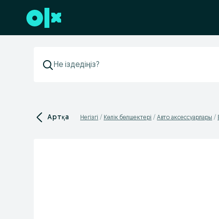
Төменгі деректемеге өту
Артқа
Негізгі
Көлік бөлшектері
Авто аксессуарлары