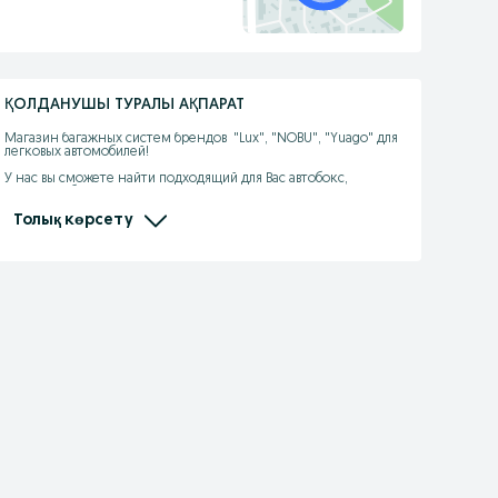
ҚОЛДАНУШЫ ТУРАЛЫ АҚПАРАТ
Магазин багажных систем брендов  "Lux", "NOBU", "Yuago" для 
легковых автомобилей!

У нас вы сможете найти подходящий для Вас автобокс, 
который облегчит вашу путешествие, транспортировку личных 
вещей и спортивного инвентаря! 

Толық көрсету
Мы сотрудничаем с банком "Kaspi" и у нас вы можете 
пиобрести в рассрочку или кредит!

Приходите к нам за покупкой!