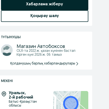
Хабарлама жіберу
Қоңырау шалу
ТҰТЫНУШЫ
Магазин Автобоксов
OLX-та
2022 ж. қазан
күнінен бастап
Кірген күні 2026 ж. 06 тамыз
Қолданушың барлық хабарландырулары
МЕКЕНІ
Уральск
,
2-й рабочий
Батыс-Қазақстан
облысы