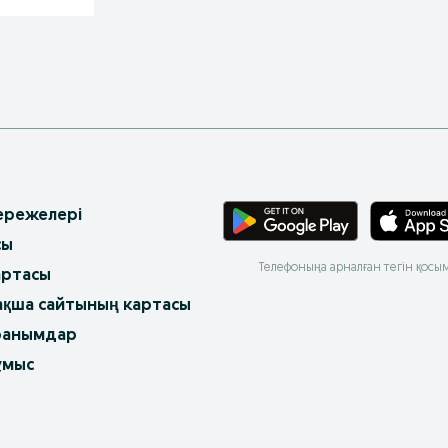
 ережелері
сы
Телефоныңа арналған тегін қосы
артасы
ақша сайтының картасы
ранымдар
ұмыс