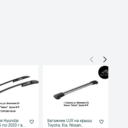
ля Hyundai
Багажник LUX на крышу
Фарко
 по 2020 г.в.
Toyota, Kia, Nissan,
Tiggo