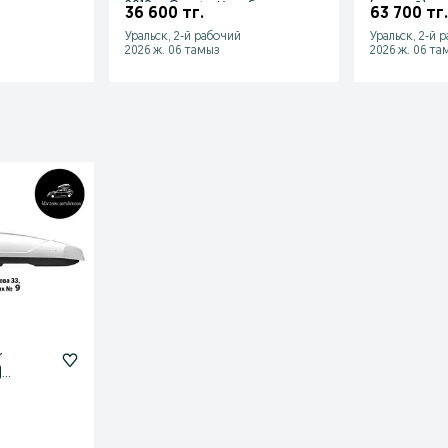
.
2018 и Granta Хэтчбек с
(черный)
36 600 тг.
63 700 тг.
2018
Уральск, 2-й рабочий
Уральск, 2-й 
2026 ж. 06 тамыз
2026 ж. 06 та
r
)
 цвета