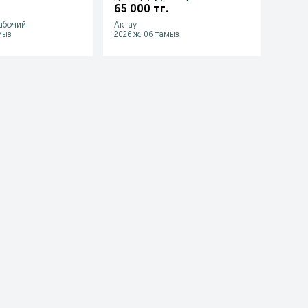
Hyundai, Mercedes в
65 000 тг.
347 
Актау
рабочий
Актау
Уральс
мыз
2026 ж. 06 тамыз
2026 ж