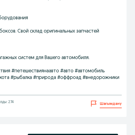
оборудования
оксов. Свой склад оригинальных запчастей
гажных систем для Вашего автомобиля.
твия #петешествиянаавто #авто #автомобиль
охота #рыбалка #природа #оффроад #внедорожники
лды: 274
Шағымдану