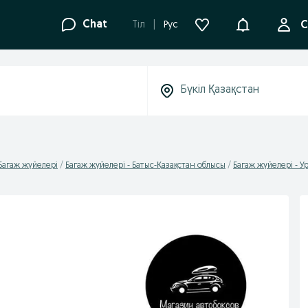
Ақпараттанд
Chat
Tіл
Рус
С
Багаж жүйелері
Багаж жүйелері - Батыс-Қазақстан облысы
Багаж жүйелері - У