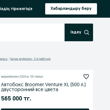
ыру
Хабарландыру беру
іздің тіркелгіңіз
Іздеу
ральск
Багаж жүйелері - 2-й рабочий
жарияланған
2026 ж. 06 тамыз
Автобокс Broomer Venture XL (500 л.)
двусторонний все цвета
565 000 тг.