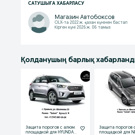
САТУШЫҒА ХАБАРЛАСУ
Магазин Автобоксов
OLX-та
2022 ж. қазан
күнінен бастап
Кірген күні 2026 ж. 06 тамыз
Қолданушың барлық хабарлан
Защита порогов с алюм.
Защита порогов 
площадкой для HYUNDAI
площадкой для N