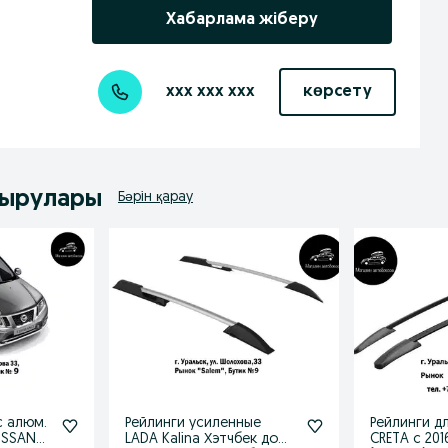
Хабарлама жіберу
xxx xxx xxx
көрсету
дырулары
Бәрін қарау
с алюм.
Рейлинги усиленные
Рейлинги д
ISSAN
LADA Kalina Хэтчбек до
CRETA с 2016