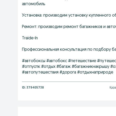
автомобиль
Установка: производим установку купленного 
Ремонт: производим ремонт багажников и автоб
Тrаidе-In
Профессиональная консультация по подбору ба
#автобоксы #автобокс #петешествие #путешес
#отпуспк #отдых #багаж #багажникнакрышу #
#автопутешествия #дорога #отдыхнаприроде
ID:
379405738
Қара