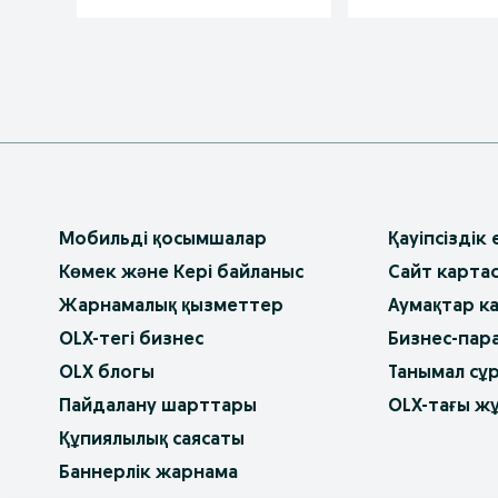
Мобильді қосымшалар
Қауіпсіздік
Көмек және Кері байланыс
Сайт карта
Жарнамалық қызметтер
Аумақтар к
OLX-тегі бизнес
Бизнес-пар
OLX блогы
Танымал сұ
Пайдалану шарттары
OLX-тағы ж
Құпиялылық саясаты
Баннерлік жарнама