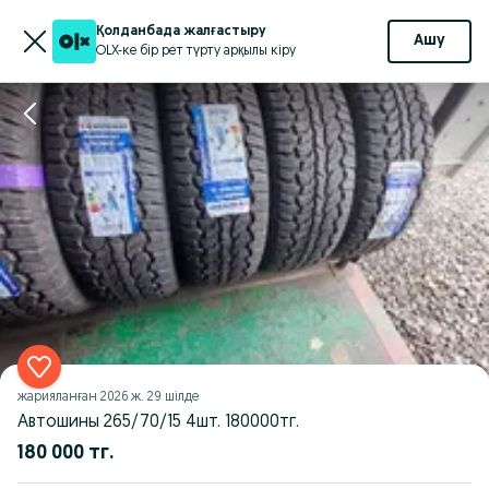
Қолданбада жалғастыру
Ашу
OLX-ке бір рет түрту арқылы кіру
жарияланған
2026 ж. 29 шілде
Автошины 265/70/15 4шт. 180000тг.
180 000 тг.