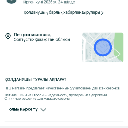
Кірген күні 2026 ж. 24 шілде
Қолданушың барлық хабарландырулары
Петропавловск
,
Солтүстік-Қазақстан облысы
ҚОЛДАНУШЫ ТУРАЛЫ АҚПАРАТ
Наш магазин предлагает качественные б/у автошины для всех сезонов:

Летние шины из Европы – надежность, проверенная дорогами. 
Отличное решение для жаркого сезона.

Зимние шины-липучка из Японии – непревзойденное сцепление и 
безопасность на зимних дорогах.

Толық көрсету
Мы тщательно отбираем и проверяем каждую шину, чтобы 
гарантировать их отличное состояние и долгий срок службы. У нас вы 
найдете доступные цены и профессиональную помощь в подборе.
