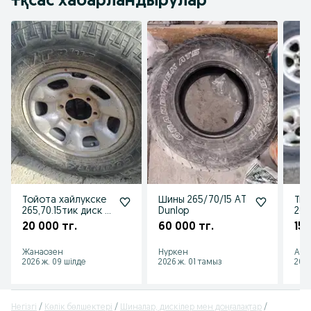
Ұқсас хабарландырулар
Тойота хайлукске
Шины 265/70/15 AT
Тит
265,70.15тик диск с
Dunlop
265
покрышками
20 000 тг.
60 000 тг.
150
Жанаозен
Нуркен
Акб
2026 ж. 09 шілде
2026 ж. 01 тамыз
2026
Негізгі
Көлік бөлшектері
Шиналар, дискілер мен доңғалақтар