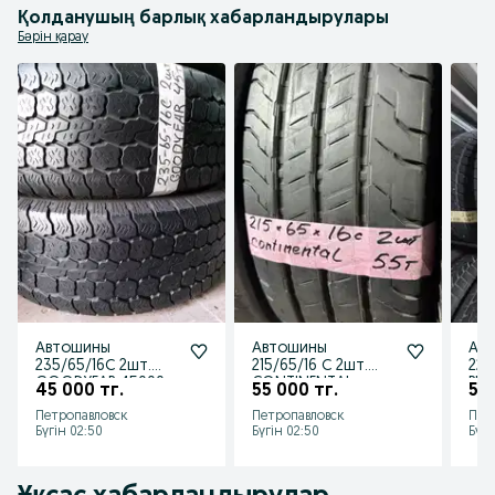
Ваша уверенность на дороге начинается с наших шин!
Қолданушың барлық хабарландырулары
Бәрін қарау
Автошины
Автошины
Ав
235/65/16С 2шт.
215/65/16 С 2шт.
225
GOODYEAR.45000т
CONTINENTAL
PIR
45 000 тг.
55 000 тг.
55 
г.
55000тг.
от
Петропавловск
Петропавловск
Пет
со
Бүгін 02:50
Бүгін 02:50
Бүгі