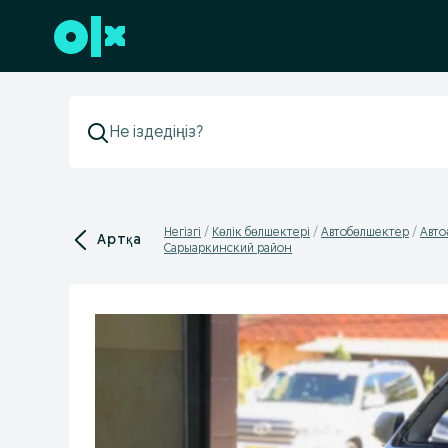
Төменгі деректемеге өту
Негізгі
Көлік бөлшектері
Автобөлшектер
Авто
Артқа
Сарыаркинский район