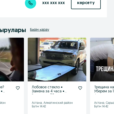
xxx xxx xxx
көрсету
дырулары
Бәрін қарау
ле?
Лобовое стекло •
Трещина на
 •
Замена за 4 часа •
Уберем за 1
ичии
Ремонт за 30 минут
филиала по
айон
Астана, Алматинский район
Астана, Сары
Бүгін 14:42
Бүгін 14:42