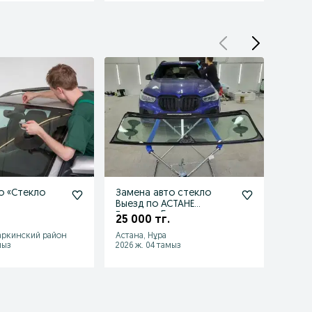
о «Стекло
Замена авто стекло
Авто
Выезд по АСТАНЕ
замен
Гарантия 5 лет
стеко
25 000 тг.
10 99
лобо
аркинский район
Астана, Нұра
Астан
мыз
2026 ж. 04 тамыз
2026 ж