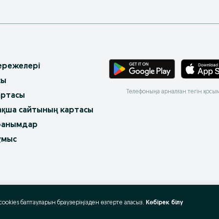
 ережелері
сы
Телефоныңа арналған тегін қосы
артасы
ақша сайтының картасы
ранымдар
ұмыс
 cookies баптауларын браузеріңізден өзгерте аласыз.
Көбірек білу