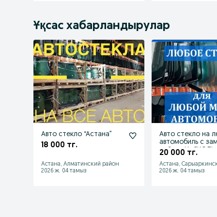
Ұқсас хабарландырулар
Авто стекло “Астана”
Авто стекло на любой
автомобиль с за
18 000 тг.
ной ии: НеСКОЛЬко с
20 000 тг.
замной
Астана, Алматинский район
Астана, Сарыаркинс
2026 ж. 04 тамыз
2026 ж. 04 тамыз