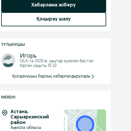
Хабарлама жіберу
Қоңырау шалу
ТҰТЫНУШЫ
Игорь
OLX-та
2020 ж. қаңтар
күнінен бастап
Кірген уақыты 15:32
Қолданушың барлық хабарландырулары
МЕКЕНІ
Астана
,
Сарыаркинский
район
Ақмола облысы