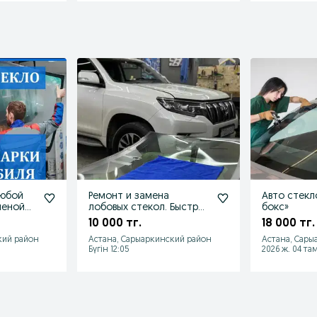
Ремонт и замена
Авто стекл
меной
лобовых стекол. Быстро
бокс»
и качественно.
10 000 тг.
18 000 тг.
Автостекла.
кий район
Астана, Сарыаркинский район
Астана, Сары
Бүгін 12:05
2026 ж. 04 та