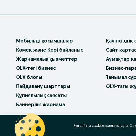
Мобильді қосымшалар
Қауіпсіздік
Көмек және Кері байланыс
Сайт карта
Жарнамалық қызметтер
Аумақтар к
OLX-тегі бизнес
Бизнес-пар
OLX блогы
Танымал сұ
Пайдалану шарттары
OLX-тағы ж
Құпиялылық саясаты
Баннерлік жарнама
OLX.bg
OLX.pl
OLX.ro
OLX.ua
OLX.pt
Бұл сайтта cookies қолданылады. Сіз