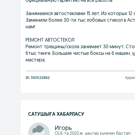
официальную гарантию на все работы
Занимаемся автостеклами 15 лет. Из которых 12
Заменили более 30-ти тыс лобовых стекол в Аст
нам!
РЕМОНТ АВТОСТЕКОЛ
Ремонт трещины/скола занимает 30 минут. Стоим
6тыс тенге. Большие чистые боксы на 6 машин, 
мастера.
ID:
363522862
Қарал
САТУШЫҒА ХАБАРЛАСУ
Игорь
OLX-та
2020 ж. қаңтар
күнінен бастап