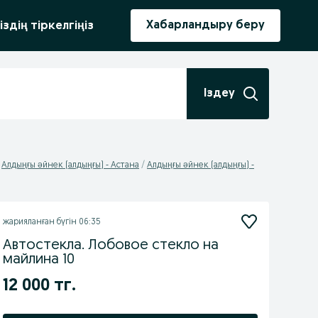
ыру
Хабарландыру беру
іздің тіркелгіңіз
Іздеу
Алдыңғы әйнек (алдыңғы) - Астана
Алдыңғы әйнек (алдыңғы) -
жарияланған
бүгін 06:35
Автостекла. Лобовое стекло на
майлина 10
12 000 тг.