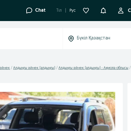
Ақпараттанд
Chat
Tіл
Рус
С
әйнек
Алдыңғы әйнек (алдыңғы)
Алдыңғы әйнек (алдыңғы) - Ақмола облысы