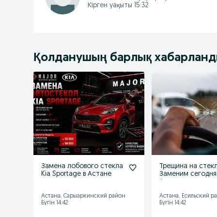
Кірген уақыты 15:32
Қолданушың барлық хабарлан
Замена лобового стекла
Трещина на стек
Kia Sportage в Астане
Заменим сегодня
Автостекла в нал
Астана, Сарыаркинский район
Астана, Есильский р
Бүгін 14:42
Бүгін 14:42