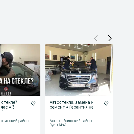
 стекле?
Автостекла: замена и
Заме
 час • 3
ремонт • Гарантия на
на Hyu
 Астане
установку
Аста
аркинский район
Астана, Есильский район
Астан
Бүгін 14:42
Бүгін 1