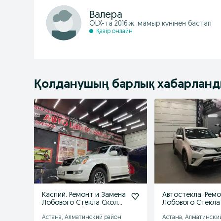
Валера
OLX-та
2016 ж. мамыр
күнінен бастап
Қазір онлайн
Қолданушың барлық хабарлан
Каспий. Ремонт и Замена
Автостекла. Рем
Лобового Стекла Сколы
Лобового Стекла
и трещины. Автостекла.
и трещины.
Астана, Алматинский район
Астана, Алматински