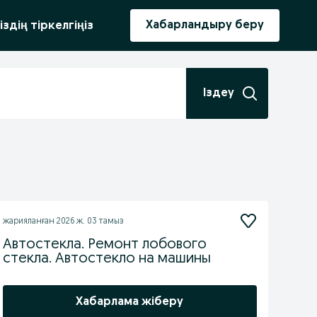
ыру
Хабарландыру беру
іздің тіркелгіңіз
Іздеу
жарияланған
2026 ж. 03 тамыз
Автостекла. Ремонт лобового
стекла. Автостекло на машины
Хабарлама жіберу