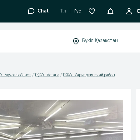
Ақпараттанд
Chat
Tіл
Рус
С
О - Ақмола облысы
ТҚКО - Астана
ТҚКО - Сарыаркинский район