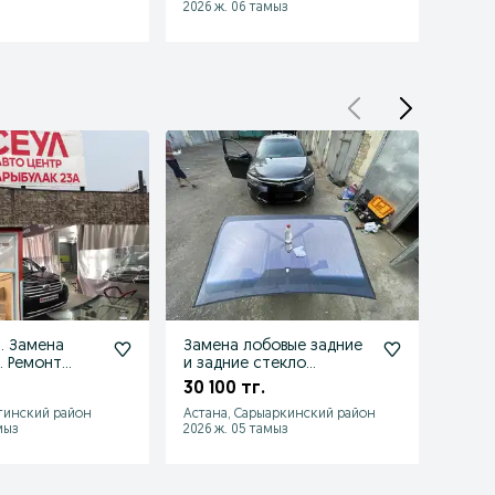
2026 ж. 06 тамыз
2026 ж
. Замена
Замена лобовые задние
Ремо
. Ремонт
и задние стекло
лобо
текла.
установка автостекла
и ско
30 100 тг.
23а
лобо
тинский район
Астана, Сарыаркинский район
Астан
мыз
2026 ж. 05 тамыз
2026 ж