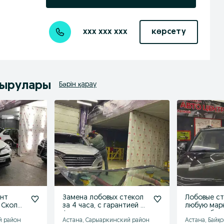
xxx xxx xxx
көрсету
дырулары
Бәрін қарау
онт
Замена лобовых стекол
Лобовые ст
 Сколы
за 4 часа, с гарантией •
любую мар
Астана
автомобиля
й район
Астана, Сарыаркинский район
Астана, Байқ