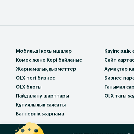
Мобильді қосымшалар
Қауіпсіздік
Көмек және Кері байланыс
Сайт карта
Жарнамалық қызметтер
Аумақтар к
OLX-тегі бизнес
Бизнес-пар
OLX блогы
Танымал сұ
Пайдалану шарттары
OLX-тағы ж
Құпиялылық саясаты
Баннерлік жарнама
OLX.bg
OLX.pl
OLX.ro
OLX.ua
OLX.pt