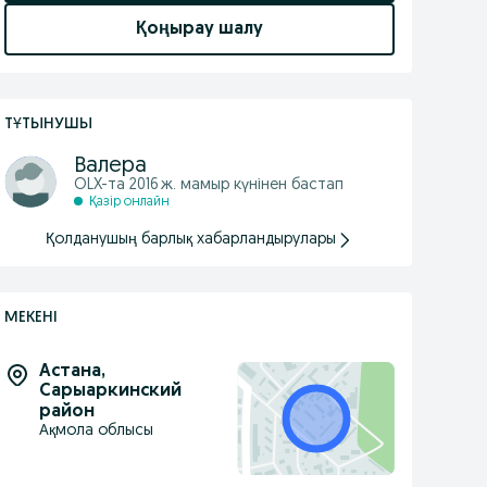
Қоңырау шалу
ТҰТЫНУШЫ
Валера
OLX-та
2016 ж. мамыр
күнінен бастап
Қазір онлайн
Қолданушың барлық хабарландырулары
МЕКЕНІ
Астана
,
Сарыаркинский
район
Ақмола облысы