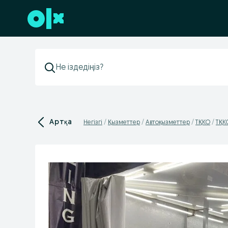
Төменгі деректемеге өту
Артқа
Негізгі
Қызметтер
Автоқызметтер
ТҚКО
ТҚК