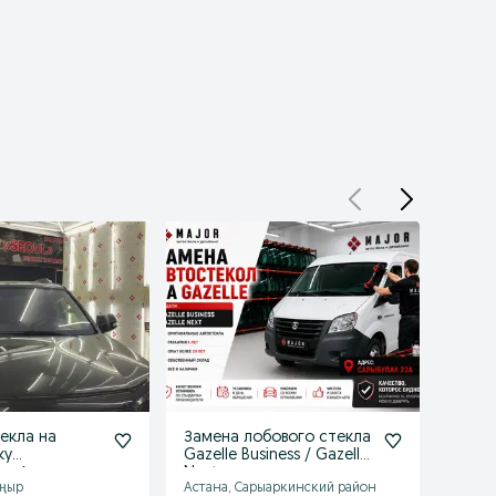
екла на
Замена лобового стекла
Замен
ку
Gazelle Business / Gazelle
ожид
 в Астане
Next
ежед
оңыр
Астана, Сарыаркинский район
Астана