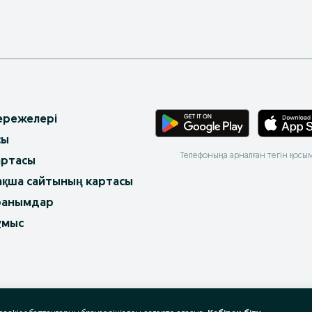
 ережелері
сы
Телефоныңа арналған тегін қосы
артасы
ақша сайтының картасы
ранымдар
ұмыс