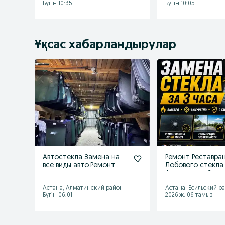
Бүгін 10:35
Бүгін 10:05
Ұқсас хабарландырулар
Автостекла Замена на
Ремонт Реставра
все виды авто.Ремонт
Лобового стекла
сколов и
Автостекол Заме
трещин.Выезд.Астана
Автостекла Аста
Астана, Алматинский район
Астана, Есильский р
Бүгін 06:01
2026 ж. 06 тамыз