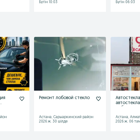
Бүгін 10:03
Бүгін 06:03
ция
Ремонт лобовой стекло
Автостекла
автостекла
на
лобового с
на
Сарыбулак 
айон
Астана, Сарыаркинский район
Астана, Алма
2026 ж. 30 шілде
2026 ж. 06 та