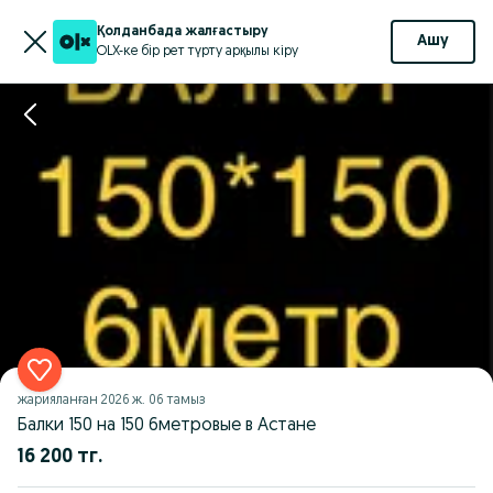
Қолданбада жалғастыру
Ашу
OLX-ке бір рет түрту арқылы кіру
жарияланған
2026 ж. 06 тамыз
Балки 150 на 150 6метровые в Астане
16 200 тг.