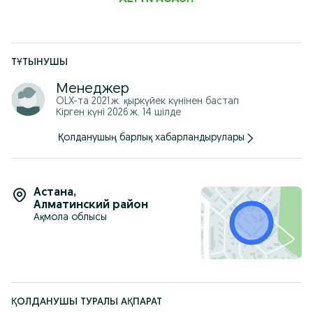
ТҰТЫНУШЫ
Менеджер
OLX-та
2021 ж. қыркүйек
күнінен бастап
Кірген күні 2026 ж. 14 шілде
Қолданушың барлық хабарландырулары
Астана
,
Алматинский район
Ақмола облысы
ҚОЛДАНУШЫ ТУРАЛЫ АҚПАРАТ