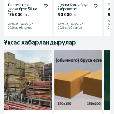
Пиломатериал
Доски Балки Брус
Пи
доска брус 50 на
Обрещетка
дос
150
доставка
стр
135 000 тг.
90 000 тг.
900
бал
Аст
Астана, Байқоңыр
Астана, Байқоңыр
рай
2026 ж. 08 тамыз
2026 ж. 07 тамыз
2026
Ұқсас хабарландырулар