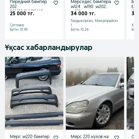
Передний бампер
Мерседес бампера
Бам
202
w124 , w190 ,w202
Е34
201,190,124,211,140
,w210
W1
25 000 тг.
34 000 тг.
30 
задний бампер
.W1
Талдыкорган, Микрорайон
211
Сатпаев
1
Хме
Бүгін 10:45
Бүгін 10:24
Бүгі
Ұқсас хабарландырулар
Мерс w220 бампер
Мерс 220 кузов на
Об