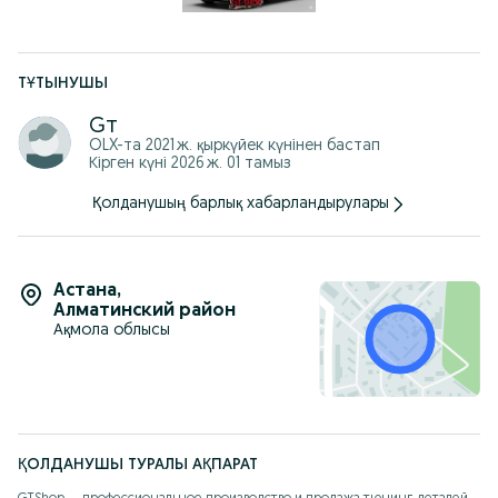
ТҰТЫНУШЫ
Gт
OLX-та
2021 ж. қыркүйек
күнінен бастап
Кірген күні 2026 ж. 01 тамыз
Қолданушың барлық хабарландырулары
Астана
,
Алматинский район
Ақмола облысы
ҚОЛДАНУШЫ ТУРАЛЫ АҚПАРАТ