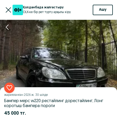
Қолданбада жалғастыру
Ашу
OLX-ке бір рет түрту арқылы кіру
жарияланған
2026 ж. 30 шілде
Бампер мерс w220 рестайлинг дорестайлинг, Лонг
коротыш бампера пороги
45 000 тг.