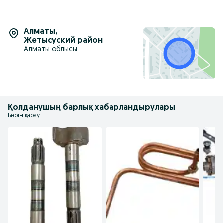
Алматы
,
Жетысуский район
Алматы облысы
Қолданушың барлық хабарландырулары
Бәрін қарау