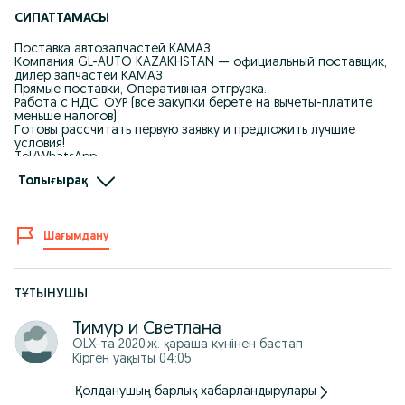
СИПАТТАМАСЫ
Поставка автозапчастей КАМАЗ.
Компания GL-AUTO KAZAKHSTAN — официальный поставщик,
дилер запчастей КАМАЗ
Прямые поставки, Оперативная отгрузка.
Работа с НДС, ОУР (все закупки берете на вычеты-платите
меньше налогов)
Готовы рассчитать первую заявку и предложить лучшие
условия!
Tel/WhatsApp:
КАМАЗ 8 ********** 98
Толығырақ
Тормозной барабан 55*******070 , КамАЗ 55********** 5410
AVTOKAMA, Алматы, Рыскулова 65/1
Шағымдану
Тормозной барабан 55*******070 на КАМАЗ 53**********
65115 — всё оригинал, со склада.
Прямая поставка с завода, цена — без накруток.
Оплата удобная: наличные, Kaspi рассрочка, безнал.
Документы, счёт-фактура — есть.
ТҰТЫНУШЫ
Отправим по РК.
WhatsApp — всегда на связи.
Тимур и Светлана
OLX-та
2020 ж. қараша
күнінен бастап
Кірген уақыты 04:05
Қолданушың барлық хабарландырулары