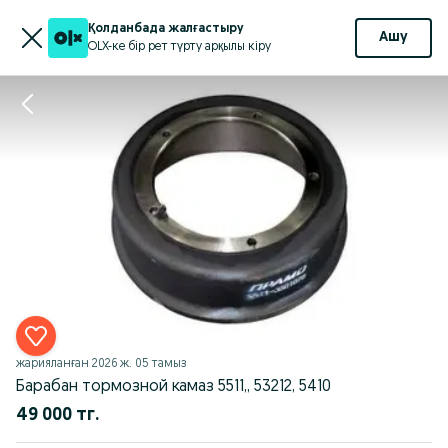
Қолданбада жалғастыру
Ашу
OLX-ке бір рет түрту арқылы кіру
жарияланған
2026 ж. 05 тамыз
Барабан тормозной камаз 5511,, 53212, 5410
49 000 тг.