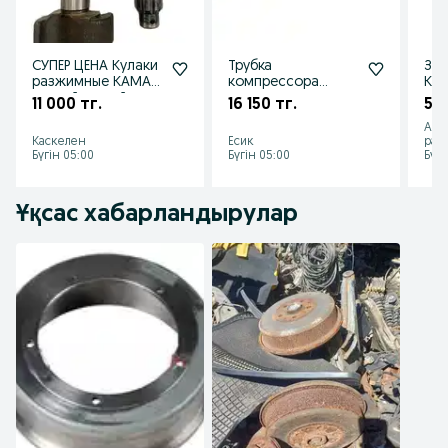
СУПЕР ЦЕНА Кулаки
Трубка
Зап
разжимные КАМАЗ
компрессора
Кам
правый+левый
змеевик
мот
11 000 тг.
16 150 тг.
50 
передний
одноцилиндрового
кры
Алм
медная на КамАЗ
дан
Каскелен
Есик
рай
Бүгін 05:00
Бүгін 05:00
Бүгі
Ұқсас хабарландырулар