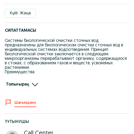
Күйі: Жаңа
СИПАТТАМАСЫ
Системы биологической очистки сточных вод
предназначены для биологическом очистки сточных вод в
индивидуальных системах водоотведения. Принцип
биологической очистки заключается в следующем:
микроорганизмы перерабатывают органику, содержащуюся
в стоках, с образованием газов и веществ, усвояемых
растениями.
Преимущества:
1) Система энергонезависима, в ней нет электрических узлов
Толығырақ
2) Монтаж не требует тяжелой подъемной техники
3) Установка полной заводской готовности
Шағымдану
4) Использование круглый год или сезонно
5) Минимальные расходы на обслуживание
ТҰТЫНУШЫ
6) Уникальная конструкция обеспечивает прочность системы
Call Center