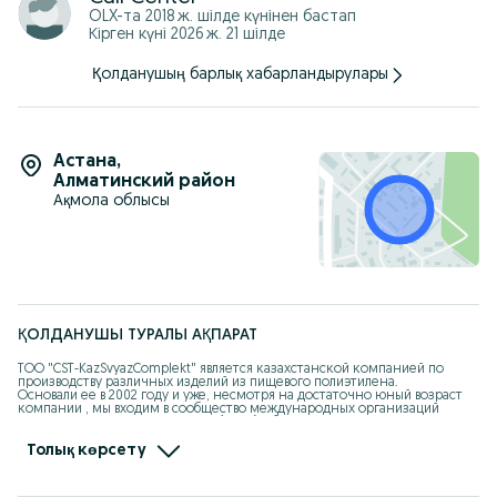
Паспорт.
OLX-та
2018 ж. шілде
күнінен бастап
Гарантия.
Кірген күні 2026 ж. 21 шілде
Инструкция по установке.
За более подробной информацией Звоните по номеру +7
*********97 (ватсап)
Қолданушың барлық хабарландырулары
Астана
,
Алматинский район
Ақмола облысы
ҚОЛДАНУШЫ ТУРАЛЫ АҚПАРАТ
ТОО "CST-KazSvyazComplekt" является казахстанской компанией по 
производству различных изделий из пищевого полиэтилена. 

Основали ее в 2002 году и уже, несмотря на достаточно юный возраст 
компании , мы входим в сообщество международных организаций 
Association of Rotational Molders (ARM), объединяющее основных 
мировых производителей крупногабаритных изделий из полимеров. 
Наша продукция занимает важное место на рынке и сотрудничает с 
Толық көрсету
крупными компаниями . Это говорит о качестве и гарантии наших 
товаров.
