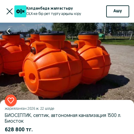
Қолданбада жалғастыру
Ашу
OLX-ке бір рет түрту арқылы кіру
жарияланған
2026 ж. 22 шілде
БИОСЕПТИК, септик, автономная канализация 1500 л.
Биосток
628 800 тг.