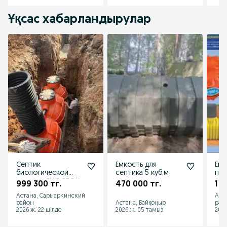
Ұқсас хабарландырулар
Септик
Емкость для
Емк
биологической
септика 5 куб.м
по
очистки БИОСТОК
уст
999 300 тг.
470 000 тг.
1 1
5 | Астана |
лит
Астана, Сарыаркинский
Аст
QAZPOLYMER
район
Астана, Байқоңыр
рай
GROUP
2026 ж. 22 шілде
2026 ж. 05 тамыз
2026