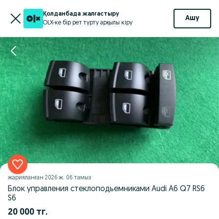
Қолданбада жалғастыру
Ашу
OLX-ке бір рет түрту арқылы кіру
жарияланған
2026 ж. 06 тамыз
Блок управления стеклоподьемниками Audi A6 Q7 RS6
S6
20 000 тг.