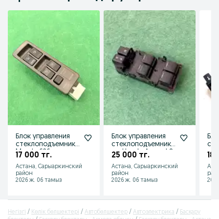
Блок управления
Блок управления
Бло
стеклоподъемника
стеклоподъемника
ст
Mazda 626
ми Honda Accord 8
ми 
17 000 тг.
25 000 тг.
18 
/ Хонда Аккорд 8
Пр
Астана, Сарыаркинский
Астана, Сарыаркинский
Аст
район
район
рай
2026 ж. 06 тамыз
2026 ж. 06 тамыз
2026
Негізгі
Көлік бөлшектері
Автобөлшектер
Автоэлектрика
Басқару