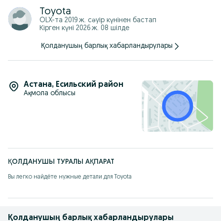
Toyota
OLX-та
2019 ж. сәуір
күнінен бастап
Кірген күні 2026 ж. 08 шілде
Қолданушың барлық хабарландырулары
Астана
,
Есильский район
Ақмола облысы
ҚОЛДАНУШЫ ТУРАЛЫ АҚПАРАТ
Вы легко найдёте нужные детали для Toyota
Қолданушың барлық хабарландырулары