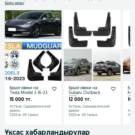
Бәрін қарау
Брызговики на
Брызговики на
Бры
Tesla Model 3 16-23
Subaru Outback
Mit
2021
Out
15 000 тг.
12 000 тг.
10 
Астана, Сарыаркинский
Астана, Сарыаркинский
район
район
Аст
2026 ж. 06 тамыз
2026 ж. 06 тамыз
2026
Ұқсас хабарландырулар