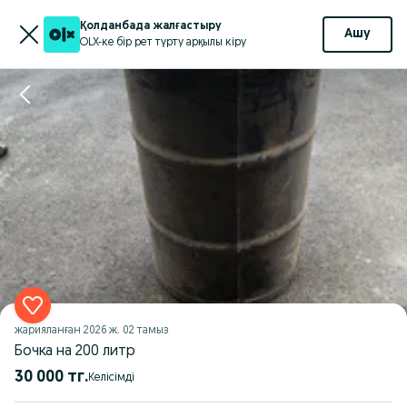
Қолданбада жалғастыру
Ашу
OLX-ке бір рет түрту арқылы кіру
жарияланған
2026 ж. 02 тамыз
Бочка на 200 литр
30 000 тг.
Келісімді