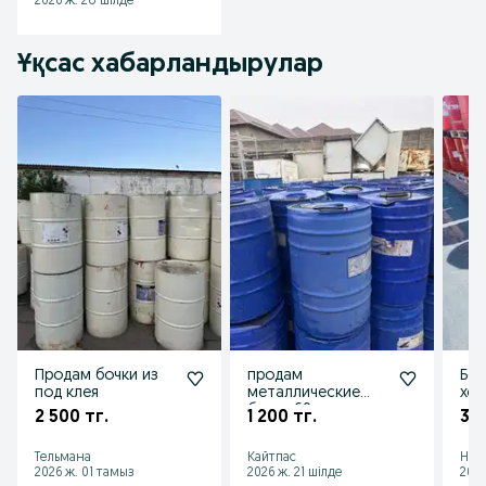
2026 ж. 28 шілде
Ұқсас хабарландырулар
Продам бочки из
продам
Боч
под клея
металлические
хо
бочки 60л
2 500 тг.
1 200 тг.
3 0
Тельмана
Кайтпас
Нур
2026 ж. 01 тамыз
2026 ж. 21 шілде
2026