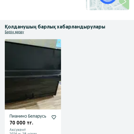
Қолданушың барлық хабарландырулары
Бәрін қарау
Пианино Беларусь
70 000 тг.
Аксукент