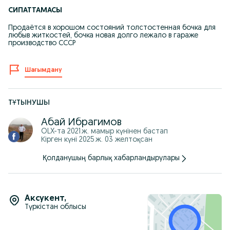
СИПАТТАМАСЫ
Продаётся в хорошом состояний толстостенная бочка для
любыв житкостей, бочка новая долго лежало в гараже
производство СССР
Шағымдану
ТҰТЫНУШЫ
Абай Ибрагимов
OLX-та
2021 ж. мамыр
күнінен бастап
Кірген күні 2025 ж. 03 желтоқсан
Қолданушың барлық хабарландырулары
Аксукент
,
Түркістан облысы