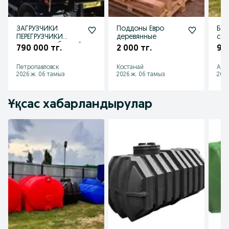
ЗАГРУЗЧИКИ
Поддоны Евро
БО
ПЕРЕГРУЗЧИКИ
деревянные
сеп
семян и удобрений
жир
790 000 тг.
2 000 тг.
97 
на ВАГОН в КУЗОВ
МРУ
в сеялки
дос
Петропавловск
Костанай
Акт
2026 ж. 06 тамыз
2026 ж. 06 тамыз
2026
Ұқсас хабарландырулар