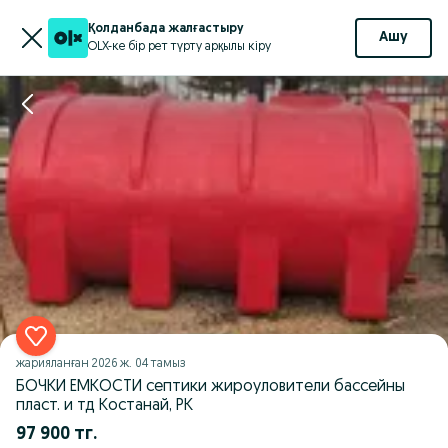
Қолданбада жалғастыру
Ашу
OLX-ке бір рет түрту арқылы кіру
жарияланған
2026 ж. 04 тамыз
БОЧКИ ЕМКОСТИ септики жироуловители бассейны
пласт. и тд Костанай, РК
97 900 тг.