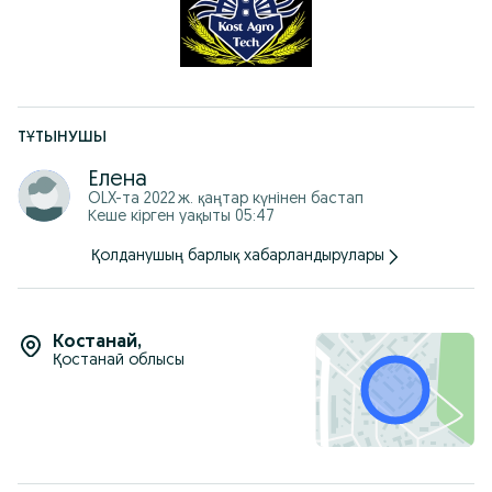
Актуальные цены уточняйте по телефонам : +7
***********40
+ 7 ********** 42
ТҰТЫНУШЫ
Елена
OLX-та
2022 ж. қаңтар
күнінен бастап
Кеше кірген уақыты 05:47
Қолданушың барлық хабарландырулары
Костанай
,
Қостанай облысы