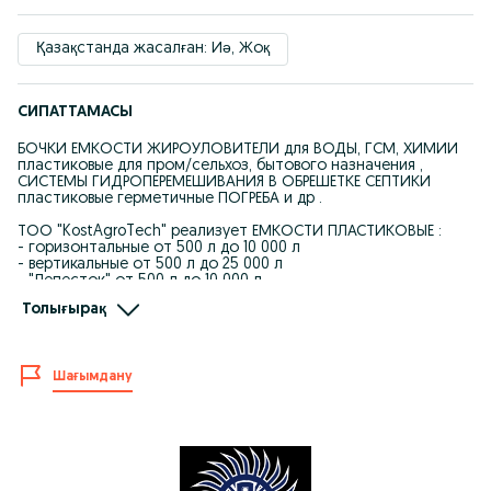
Қазақстанда жасалған: Иә, Жоқ
СИПАТТАМАСЫ
БОЧКИ ЕМКОСТИ ЖИРОУЛОВИТЕЛИ для ВОДЫ, ГСМ, ХИМИИ
пластиковые для пром/сельхоз, бытового назначения ,
СИСТЕМЫ ГИДРОПЕРЕМЕШИВАНИЯ В ОБРЕШЕТКЕ СЕПТИКИ
пластиковые герметичные ПОГРЕБА и др .
ТОО "KostAgroTech" реализует ЕМКОСТИ ПЛАСТИКОВЫЕ :
- горизонтальные от 500 л до 10 000 л
- вертикальные от 500 л до 25 000 л
- "Лепесток" от 500 л до 10 000 л
- прямоугольные от 500л до 5 000 л
Толығырақ
- прямоугольные особо тонкие "Молекула" от 500 л до 1 500
л
- для подземной установки от 1 000 л до 5 000 л
Шағымдану
Новинка- пластиковые контейнеры для МУСОРА
от 240 л до 360 л
Доставка до хозяйства. Работаем по всему Казахстану.
адрес: г.Костанай, ул. Карбышева 12, оф 23