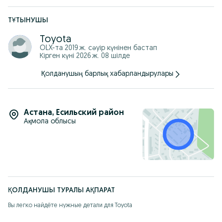
ТҰТЫНУШЫ
Toyota
OLX-та
2019 ж. сәуір
күнінен бастап
Кірген күні 2026 ж. 08 шілде
Қолданушың барлық хабарландырулары
Астана
,
Есильский район
Ақмола облысы
ҚОЛДАНУШЫ ТУРАЛЫ АҚПАРАТ
Вы легко найдёте нужные детали для Toyota