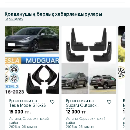
Қолданушың барлық хабарландырулары
Бәрін қарау
Брызговики на
Брызговики на
Бры
Tesla Model 3 16-23
Subaru Outback
Mit
2021
04-
15 000 тг.
12 000 тг.
10 
Астана, Сарыаркинский
Астана, Сарыаркинский
Аст
район
район
рай
2026 ж. 06 тамыз
2026 ж. 06 тамыз
2026