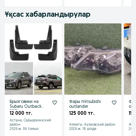
Ұқсас хабарландырулар
Брызговики на
Фары mitsubishi
Фар
Subaru Outback
outlander
out
2021
12 000 тг.
125 000 тг.
150
Астана, Сарыаркинский
район
Алматы, Ауэзовский район
Жан
2026 ж. 06 тамыз
2026 ж. 18 шілде
2026