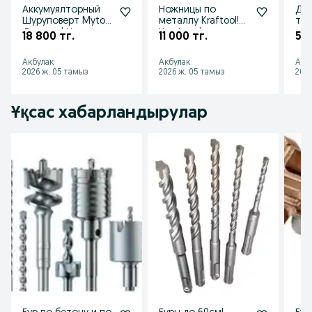
Аккумуялторный
Ножницы по
Дис
Шуруповерт Mytol!
металлу Kraftool!
тор
Досавка! Низкие
Крафтул!
угл
18 800 тг.
11 000 тг.
5 7
цены! Акции!
Доставка!
255
Скидки!
Открыты до 23:00!
Дос
Акбулак
Акбулак
Акб
НДС!
2026 ж. 05 тамыз
2026 ж. 05 тамыз
2026
Ұқсас хабарландырулар