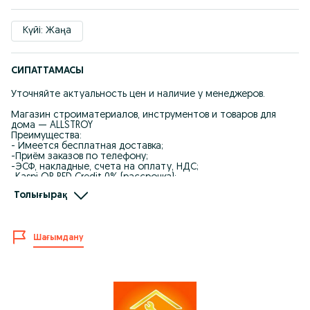
Күйі: Жаңа
СИПАТТАМАСЫ
Уточняйте актуальность цен и наличие у менеджеров.
Магазин строиматериалов, инструментов и товаров для
дома — ALLSTROY
Преимущества:
- Имеется бесплатная доставка;
-Приём заказов по телефону;
-ЭСФ, накладные, счета на оплату, НДС;
-Kaspi QR RED Credit 0% (рассрочка);
-Низкие цены, дисконтная система;
Толығырақ
-Акции и подарочные сертификаты.
График работы:
Понедельник–суббота: 09:00–23:00
Шағымдану
Воскресенье: 10:00–22:00
Адрес: ул. Жанкент 96 (пер. Жумабаева)