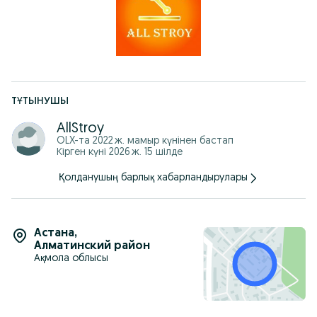
ТҰТЫНУШЫ
AllStroy
OLX-та
2022 ж. мамыр
күнінен бастап
Кірген күні 2026 ж. 15 шілде
Қолданушың барлық хабарландырулары
Астана
,
Алматинский район
Ақмола облысы