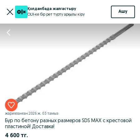
Қолданбада жалғастыру
Ашу
OLX-ке бір рет түрту арқылы кіру
жарияланған
2026 ж. 03 тамыз
Бур по бетону разных размеров SDS MAX c крестовой
пластиной! Доставка!
4 600 тг.