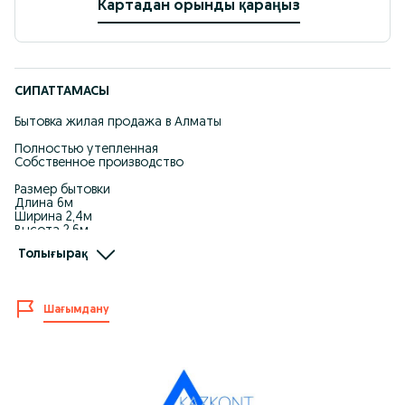
Картадан орынды қараңыз
СИПАТТАМАСЫ
Бытовка жилая продажа в Алматы
Полностью утепленная
Собственное производство
Размер бытовки
Длина 6м
Ширина 2,4м
Высота 2,6м
Толығырақ
Имеется розетки, светильники
Входная дверь металлическая
Окно пластиковое
Шағымдану
Звоните