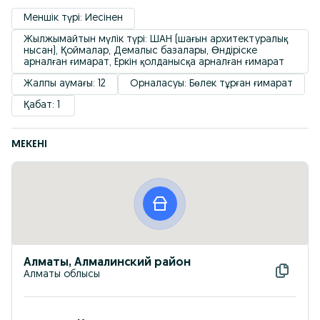
Меншік түрі: Иесінен
Жылжымайтын мүлік түрі: ШАН (шағын архитектуралық 
нысан), Қоймалар, Демалыс базалары, Өндіріске 
арналған ғимарат, Еркін қолданысқа арналған ғимарат
Жалпы аумағы: 12
Орналасуы: Бөлек тұрған ғимарат
Қабат: 1 
МЕКЕНІ
Алматы, Алмалинский район
Алматы облысы