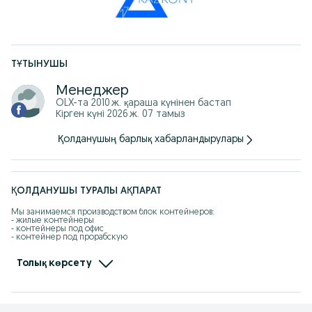
ТҰТЫНУШЫ
Менеджер
OLX-та
2010 ж. қараша
күнінен бастап
Кірген күні 2026 ж. 07 тамыз
Қолданушың барлық хабарландырулары
ҚОЛДАНУШЫ ТУРАЛЫ АҚПАРАТ
Мы занимаемся производством блок контейнеров:

- жилые контейнеры

- контейнеры под офис

- контейнер под прорабскую

- контейнеры под жилье

- вагончики 

- бытовки

Толық көрсету
- вагон дома на шасси

- вагончики на колесах

Работаем официально с документами, выписываем счет фактуры, 
накладные. Производим оплаты наличными и безналичному расчету. 