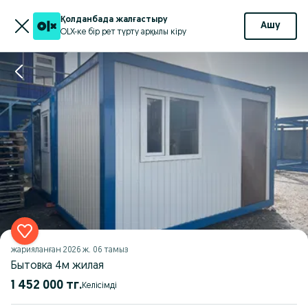
Қолданбада жалғастыру
Ашу
OLX-ке бір рет түрту арқылы кіру
жарияланған
2026 ж. 06 тамыз
Бытовка 4м жилая
1 452 000 тг.
Келісімді