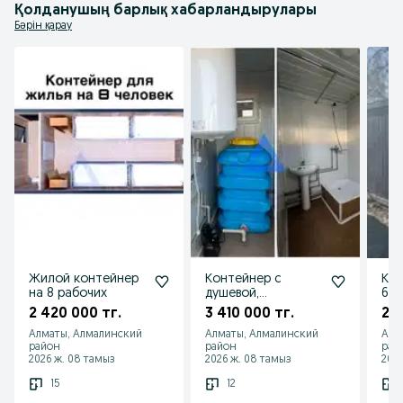
Если кому нужно выписываем с НДС и без НДС.

Қолданушың барлық хабарландырулары
Также сдаем в аренду:

Бәрін қарау
- жилые контейнеры в аренду

- вагончики жилые в аренду

Минимальный срок аренды - 1 месяца.

Осуществляем доставку по Алматы и Казахстану.
Жилой контейнер
Контейнер с
Ко
на 8 рабочих
душевой,
6,0
санузлом,
2 420 000 тг.
3 410 000 тг.
2 1
туалетом
Алматы, Алмалинский
Алматы, Алмалинский
Алм
район
район
рай
2026 ж. 08 тамыз
2026 ж. 08 тамыз
2026
15
12