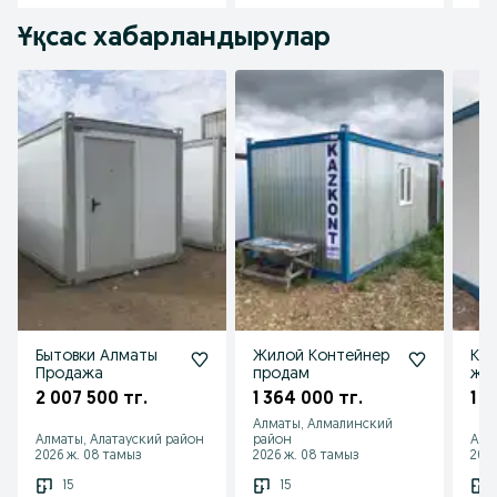
Ұқсас хабарландырулар
Бытовки Алматы
Жилой Контейнер
Кон
Продажа
продам
жил
2 007 500 тг.
1 364 000 тг.
1 4
Алматы, Алмалинский
Алматы, Алатауский район
район
Алм
2026 ж. 08 тамыз
2026 ж. 08 тамыз
2026
15
15