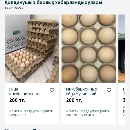
Қолданушың барлық хабарландырулары
Бәрін қарау
Яйца
Инкубационные
Пал
инкубационные
яйца Кучинский
4.7
Кучинский
юбилейный
пал
200 тг.
200 тг.
38
юбилейный
зим
Алм
Алматы, Медеуский район
Алматы, Медеуский район
рай
Бүгін 06:13
2026 ж. 08 тамыз
2026