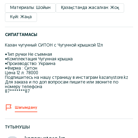
Материалы: Шойын
Қазақстанда жасалған: Жоқ
Күйі: Жаңа
СИПАТТАМАСЫ
Казан чугунный СИТОН с Чугунной крышкой 12л
•Тип ручки Не съемная
•Комплектация Чугунная крышка
•Производство: Украина
•Фирма : Ситон
Цена 12 л: 78000
Подпишитесь на нашу страницу в инстаграм kazanystore.kz
Для заказа и по доп вопросам пишите или звоните по
номеру телефона
87*******87
Шағымдану
ТҰТЫНУШЫ