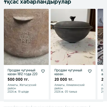
Ұқсас хабарландырулар
Продам чугунный
Продам чугунный
Каз
казан 1812 года 220
казан
алю
протзводства
чуг
500 000 тг.
20 000 тг.
20 
фирмы Ситон
кр
Алматы, Жетысуский
Алматы, Алмалинский
Алм
(Украина) объемом
район
район
рай
4 л.
2026 ж. 19 шілде
2026 ж. 05 тамыз
2026