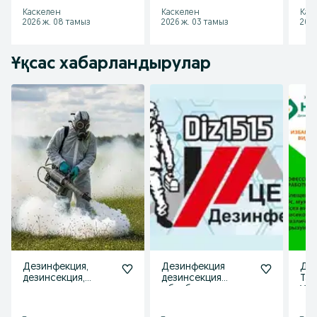
эффективно
клещей
и н
Каскелен
Каскелен
Кас
2026 ж. 08 тамыз
2026 ж. 03 тамыз
2026
Ұқсас хабарландырулар
Дезинфекция,
Дезинфекция
Де
дезинсекция,
дезинсекция
Тал
дератизация с
обработка
Ун
гарантией
уничтожение
тар
постельные клоп
кры