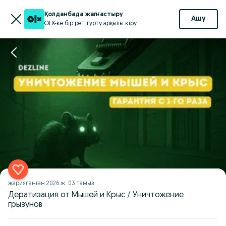
Қолданбада жалғастыру
Ашу
OLX-ке бір рет түрту арқылы кіру
жарияланған
2026 ж. 03 тамыз
Дератизация от Мышей и Крыс / Уничтожение
грызунов