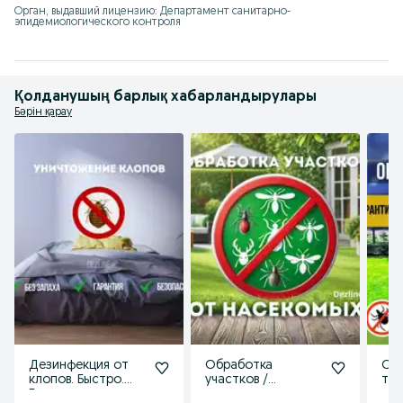
Орган, выдавший лицензию: Департамент санитарно-
эпидемиологического контроля
Қолданушың барлық хабарландырулары
Бәрін қарау
Дезинфекция от
Обработка
Об
клопов. Быстро.
участков /
те
Безопасно и
территории от
уча