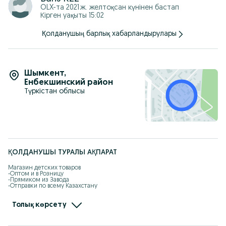
• Управление: кнопки + пульт родителей
OLX-та
2021 ж. желтоқсан
күнінен бастап
• Возраст: от 2 до 6 лет
Кірген уақыты 15:02
Отличный подарок, который точно приведёт ребёнка в
восторг.
Қолданушың барлық хабарландырулары
Шымкент
,
Енбекшинский район
Түркістан облысы
ҚОЛДАНУШЫ ТУРАЛЫ АҚПАРАТ
Магазин детских товаров 

-Оптом и в Розницу

-Прямиком из Завода

-Отправки по всему Казахстану

-Kaspi рассрочка, Red есть

-Самовызов адрес: Жандарбекова 93

-Без выходных с 10:00-22:00

Толық көрсету
-Доставка по городу Шымкент бесплатно