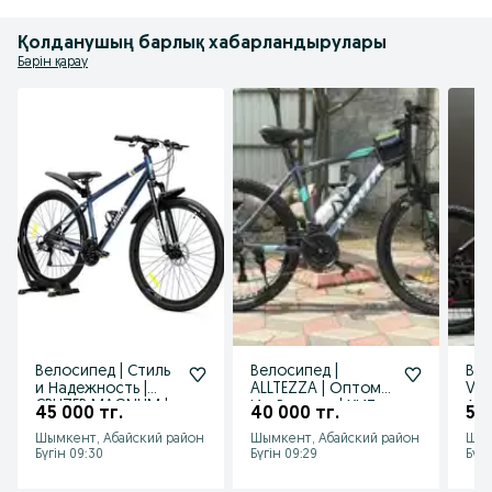
Қолданушың барлық хабарландырулары
Бәрін қарау
Велосипед | Стиль
Велосипед |
Вел
и Надежность |
ALLTEZZA | Оптом
VE
CRUZER MAGNUM |
И в Розницу | ХИТ
Алю
45 000 тг.
40 000 тг.
55 
26 размер
ПРОДАЖА !!!
Вел
Шымкент, Абайский район
Шымкент, Абайский район
Шым
кол
Бүгін 09:30
Бүгін 09:29
Бүгі