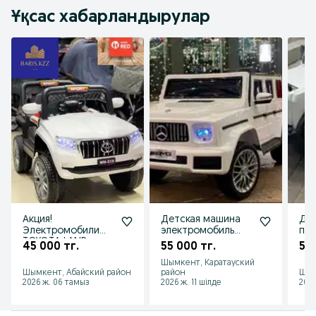
Ұқсас хабарландырулар
Акция!
Детская машина
Дет
Электромобили
электромобиль
пул
TOYOTA LAND
геленваген
45 000 тг.
55 000 тг.
57 
CRUISER! Рассрочка,
Шымкент, Каратауский
Кредит, Kaspi RED
Шымкент, Абайский район
район
Шым
2026 ж. 06 тамыз
2026 ж. 11 шілде
2026