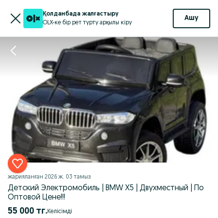
Қолданбада жалғастыру
Ашу
OLX-ке бір рет түрту арқылы кіру
жарияланған
2026 ж. 03 тамыз
Детский Электромобиль | BMW X5 | Двухместный | По
Оптовой Цене!!!
55 000 тг.
Келісімді