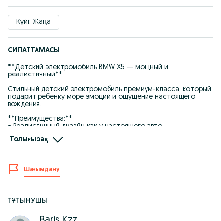
Күйі: Жаңа
СИПАТТАМАСЫ
**Детский электромобиль BMW X5 — мощный и
реалистичный**
Стильный детский электромобиль премиум-класса, который
подарит ребёнку море эмоций и ощущение настоящего
вождения.
**Преимущества:**
• Реалистичный дизайн как у настоящего авто
• Подходит для прогулок на улице и во дворе
Толығырақ
• Пульт родительского контроля
• Плавный старт и безопасная скорость
• Музыка, свет фар и звуковые эффекты
• Открывающиеся двери
Шағымдану
• Удобное сиденье с ремнём безопасности
**Характеристики:**
• Тип: детский электромобиль
• Аккумулятор: 12V
ТҰТЫНУШЫ
• Колёса: износостойкие
• Скорости: вперёд/назад
Baris Kzz