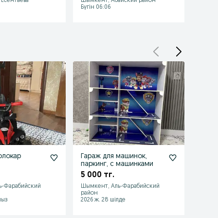
Есентаева
Шымкент, Абайский район
Шымке
Бүгін 06:06
Бүгін 
олокар
Гараж для машинок,
Сухой
паркинг, с машинками
игруш
5 000 тг.
18 00
ь-Фарабийский
Шымкент, Аль-Фарабийский
район
Шымке
мыз
2026 ж. 28 шілде
2026 ж