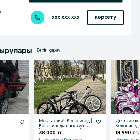
ап
xxx xxx xxx
көрсету
дырулары
Бәрін қарау
Мега акция!!! Велосипед |
Детские ве
Велосипеды спортивные
Велосипеды
ник |
|Оптом и в розницу| BMX
Оптом и в 
38 000 тг.
18 990 тг.
!