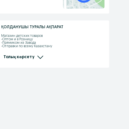
ҚОЛДАНУШЫ ТУРАЛЫ АҚПАРАТ
Магазин детских товаров 

-Оптом и в Розницу

-Прямиком из Завода

-Отправки по всему Казахстану

-Kaspi рассрочка, Red есть

-Самовызов адрес: Жандарбекова 93

-Без выходных с 10:00-22:00

Толық көрсету
-Доставка по городу Шымкент бесплатно