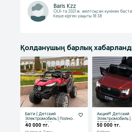
Baris Kzz
OLX-та
2021 ж. желтоқсан
күнінен баст
Кеше кірген уақыты 18:38
Қолданушың барлық хабарлан
Багги | Детский
Акция!!! Детский
Электромобиль | Полно
Электромобиль |
Приводный | Яркий и
TOYOTA Внедорож
40 000 тг.
50 000 тг.
Насыщенный!
По Оптовой Цене