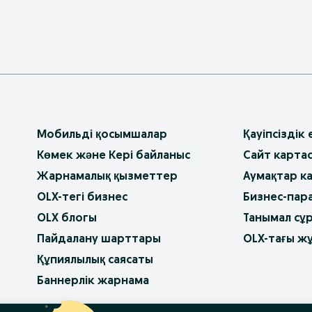
Мобильді қосымшалар
Қауіпсіздік
Көмек және Кері байланыс
Сайт карта
Жарнамалық қызметтер
Аумақтар к
OLX-тегі бизнес
Бизнес-пар
OLX блогы
Танымал сұ
Пайдалану шарттары
OLX-тағы ж
Құпиялылық саясаты
Баннерлік жарнама