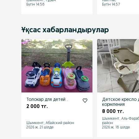
Шымкент, Тұран
Кайтпас
Бүгін 14:58
Бүгін 14:57
Ұқсас хабарландырулар
Толокар для детей .
Детское кресло 
кормления
2 000 тг.
8 000 тг.
Шымкент, Аль-Фара
Шымкент, Абайский район
район
2026 ж. 21 шілде
2026 ж. 18 шілде