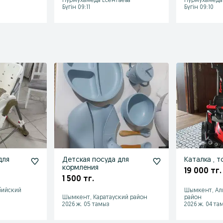
Нурмухамеда Есентаева
Нурмухамеда 
Бүгін 09:11
Бүгін 09:10
для
Детская посуда для
Каталка , т
кормления
19 000 тг.
1 500 тг.
бийский
Шымкент, Ал
Шымкент, Каратауский район
район
2026 ж. 05 тамыз
2026 ж. 04 та