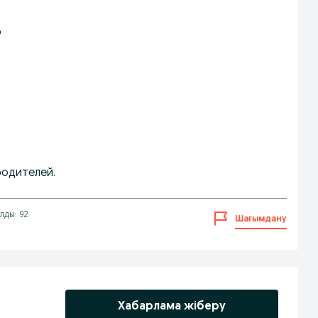
р
родителей.
лды: 92
Шағымдану
Хабарлама жіберу