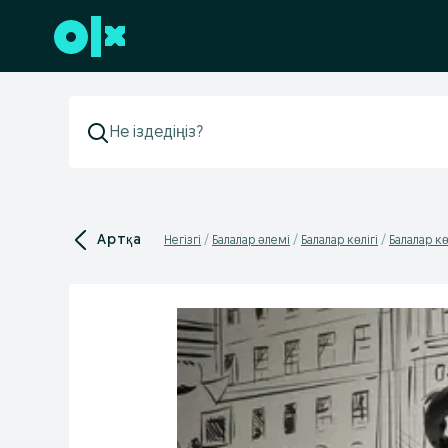
Төменгі деректемеге өту
Артқа
Негізгі
Балалар әлемі
Балалар көлігі
Балалар кө