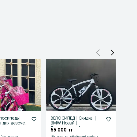
лосипеды|
ВЕЛОСИПЕД | Скидка! |
Велос
 для девочек|
BMW Новый |
боль
розницу
Подростковый
Бесп
55 000 тг.
60 0
Велосипед БМВ