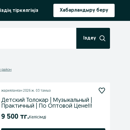
ыру
Хабарландыру беру
іздің тіркелгіңіз
Іздеу
й район
жарияланған
2026 ж. 03 тамыз
Детский Толокар | Музыкальный |
Практичный | По Оптовой Цене!!!
9 500 тг.
Келісімді