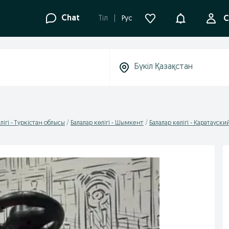
Ақпараттанд
Chat
Tіл
Рус
С
лігі - Түркістан облысы
Балалар көлігі - Шымкент
Балалар көлігі - Каратауски