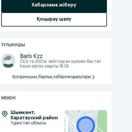
Хабарлама жіберу
Қоңырау шалу
ТҰТЫНУШЫ
Baris Kzz
OLX-та
2021 ж. желтоқсан
күнінен бастап
Кеше кірген уақыты 18:38
Қолданушың барлық хабарландырулары
МЕКЕНІ
Шымкент
,
Каратауский район
Түркістан облысы