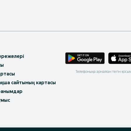
 ережелері
сы
Телефоныңа арналған тегін қосы
артасы
ақша сайтының картасы
ранымдар
ұмыс