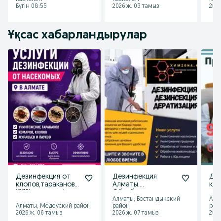
Бүгін 08:55
2026 ж. 03 тамыз
2026
Ұқсас хабарландырулар
Дезинфекция от
Дезинфекция
Дез
клопов,тараканов
Алматы.
кло
100% гарантия!
Обработка от
тар
Алматы, Бостандыкский
Алм
клопов и других
Алматы, Медеуский район
район
рай
насекомых.
2026 ж. 06 тамыз
2026 ж. 07 тамыз
2026