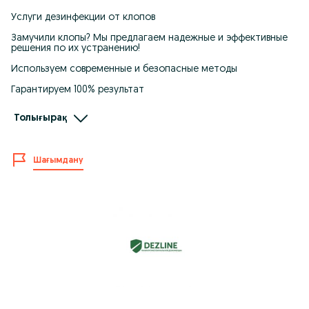
Услуги дезинфекции от клопов
Замучили клопы? Мы предлагаем надежные и эффективные
решения по их устранению!
Используем современные и безопасные методы
Гарантируем 100% результат
Безопасно для детей и домашних животных
Толығырақ
Предлагаем удобное время для обработки
Мы заботимся о вашем комфорте и здоровье!
Шағымдану
Позвоните сейчас!
Избавьтесь от клопов раз и навсегда!
Лицензия № KZ30LAM00001599,
Выданная Департаментом санитарно-эпидемиологического
контроля города Алматы, подтверждает нашу легальность и
право предоставлять данные услуги.
Обрабатываем любые виды помещения:
Офисы, квартиры, дома, цеха, складские помещения,
рестораны, кафе, заводы и множество различных видов
помещении.
Имеются все закрывающие документы.