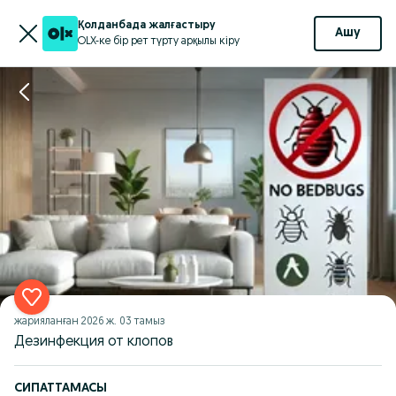
Қолданбада жалғастыру
Ашу
OLX-ке бір рет түрту арқылы кіру
жарияланған
2026 ж. 03 тамыз
Дезинфекция от клопов
СИПАТТАМАСЫ