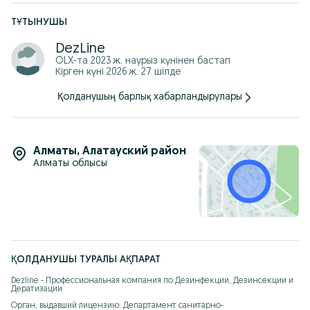
Предоставление скидок для постоянных клиентов.
ТҰТЫНУШЫ
Все используемые препараты сертифицированы и безопасны
для детей, домашних животных и растений.
DezLine
Полная информация о лицензии: Лицензия №
OLX-та
2023 ж. наурыз
күнінен бастап
KZ30LAM00001599
Кірген күні 2026 ж. 27 шілде
Дата выдачи: 14 апреля 2025 года
Орган, выдавший лицензию: Департамент санитарно-
Қолданушың барлық хабарландырулары
эпидемиологического контроля города Алматы
Юридический адрес: 050040, Республика Казахстан, г.
Алматы, Бостандыкский район, ул. Байзакова, д. 299
Лицензия позволяет нам проводить все работы по
дезинсекции в Алматы и области, соблюдая строгие
Алматы
,
Алатауский район
санитарные нормы.
Алматы облысы
ҚОЛДАНУШЫ ТУРАЛЫ АҚПАРАТ
Dezline - Профессиональная компания по Дезинфекции, Дезинсекции и 
Дератизации

Орган, выдавший лицензию: Департамент санитарно-