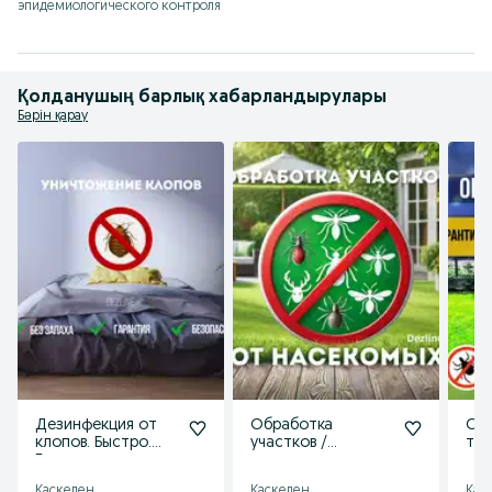
эпидемиологического контроля
Қолданушың барлық хабарландырулары
Бәрін қарау
Дезинфекция от
Обработка
Об
клопов. Быстро.
участков /
те
Безопасно и
территории от
уча
эффективно
клещей
и н
Каскелен
Каскелен
Кас