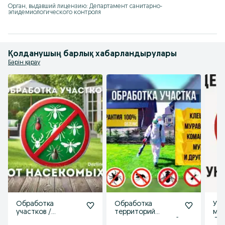
Орган, выдавший лицензию: Департамент санитарно-
эпидемиологического контроля
Қолданушың барлық хабарландырулары
Бәрін қарау
Обработка
Обработка
Ун
участков /
территорий
мыш
территории от
участок от клещей
Де