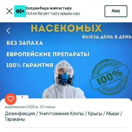
Қолданбада жалғастыру
Ашу
OLX-ке бір рет түрту арқылы кіру
жарияланған
2026 ж. 03 тамыз
Дезинфекция / Уничтожение Клопы / Крысы / Мыши /
Тараканы