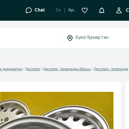
Ақпараттанд
Chat
Tіл
Рус
С
н доңғалақтар
Дискілер
Дискілер - Қараганды облысы
Дискілер - Караганда