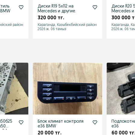
Стиль
Диски R19 5x112 на
Диски R20 5
а BMW
Mercedes и другие.
Mercedes и 
320 000 тг.
300 000 т
бийский район
Караганда, Казыбекбийский район
Караганда, К
2026 ж. 06 тамыз
2026 ж. 06 та
м50б25
Блок климат контроля
Подлокотн
m50
е36 BMW
e36
 е34
20 000 тг.
60 000 тг