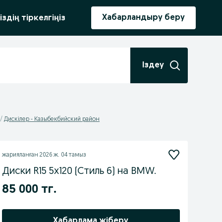
ыру
Хабарландыру беру
іздің тіркелгіңіз
Іздеу
Дискілер - Казыбекбийский район
жарияланған
2026 ж. 04 тамыз
Диски R15 5x120 (Стиль 6) на BMW.
85 000 тг.
Хабарлама жіберу