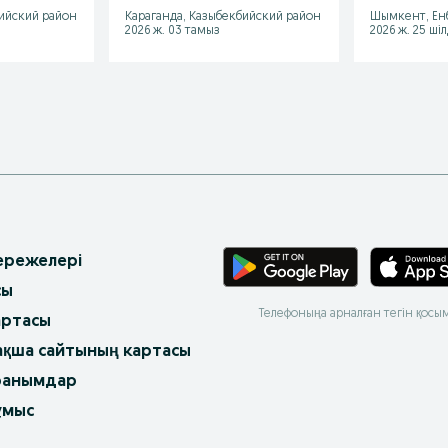
бийский район
Караганда, Казыбекбийский район
Шымкент, Ен
2026 ж. 03 тамыз
2026 ж. 25 ші
 ережелері
сы
Телефоныңа арналған тегін қосы
артасы
ақша сайтының картасы
ранымдар
ұмыс