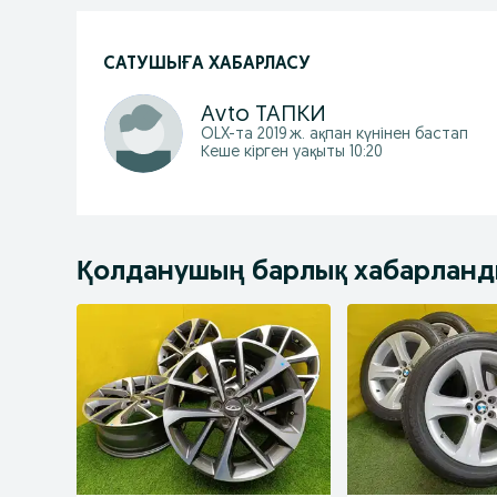
САТУШЫҒА ХАБАРЛАСУ
Аvto ТАПКИ
OLX-та
2019 ж. ақпан
күнінен бастап
Кеше кірген уақыты 10:20
Қолданушың барлық хабарлан