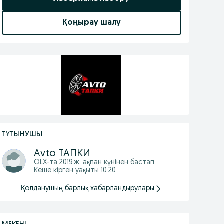
Қоңырау шалу
ТҰТЫНУШЫ
Аvto ТАПКИ
OLX-та
2019 ж. ақпан
күнінен бастап
Кеше кірген уақыты 10:20
Қолданушың барлық хабарландырулары