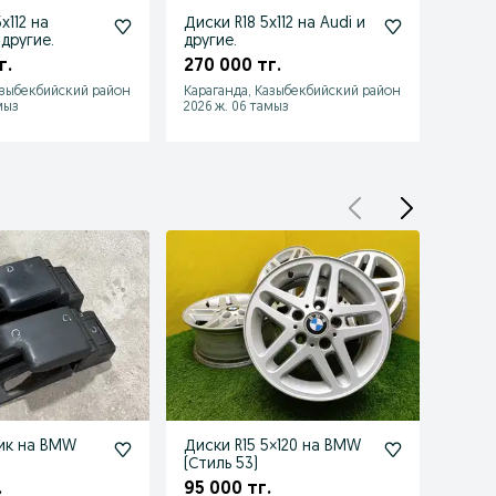
x112 на
Диски R18 5x112 на Audi и
Диски
другие.
другие.
разн
Merce
г.
270 000 тг.
170 
азыбекбийский район
Караганда, Казыбекбийский район
Карага
мыз
2026 ж. 06 тамыз
2026 ж
ик на BMW
Диски R15 5×120 на BMW
Диски
(Стиль 53)
27) н
.
95 000 тг.
80 0