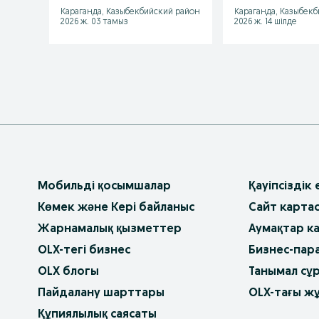
m50b25
Караганда, Казыбекбийский район
Караганда, Казыбек
2026 ж. 03 тамыз
2026 ж. 14 шілде
Мобильді қосымшалар
Қауіпсіздік
Көмек және Кері байланыс
Сайт карта
Жарнамалық қызметтер
Аумақтар к
OLX-тегі бизнес
Бизнес-пар
OLX блогы
Танымал сұ
Пайдалану шарттары
OLX-тағы ж
Құпиялылық саясаты