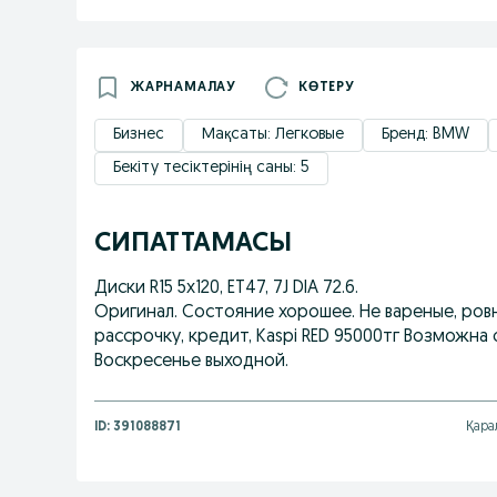
ЖАРНАМАЛАУ
КӨТЕРУ
Бизнес
Мақсаты: Легковые
Бренд: BMW
Бекіту тесіктерінің саны: 5
СИПАТТАМАСЫ
Диски R15 5x120, ET47, 7J DIA 72.6.
Оригинал. Состояние хорошее. Не вареные, ровны
рассрочку, кредит, Kaspi RED 95000тг Возможна о
Воскресенье выходной.
ID:
391088871
Қара