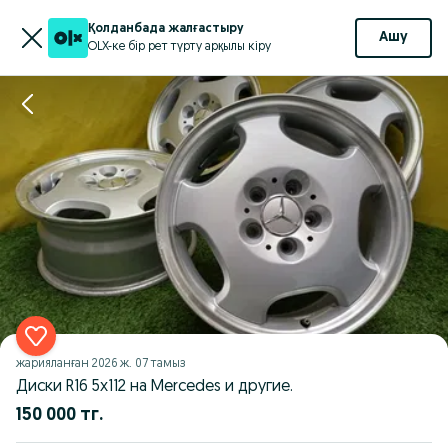
Қолданбада жалғастыру
Ашу
OLX-ке бір рет түрту арқылы кіру
жарияланған
2026 ж. 07 тамыз
Диски R16 5x112 на Mercedes и другие.
150 000 тг.