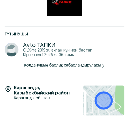
ТҰТЫНУШЫ
Аvto ТАПКИ
OLX-та
2019 ж. ақпан
күнінен бастап
Кірген күні 2026 ж. 06 тамыз
Қолданушың барлық хабарландырулары
Караганда
,
Казыбекбийский район
Қараганды облысы