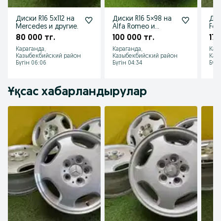
Диски R16 5x112 на
Диски R16 5×98 на
Дис
Mercedes и другие.
Alfa Romeo и
For
другие.
80 000 тг.
100 000 тг.
175
Караганда,
Караганда,
Кар
Казыбекбийский район
Казыбекбийский район
Каз
Бүгін 06:06
Бүгін 04:34
Бүгі
Ұқсас хабарландырулар