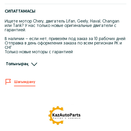
СИПАТТАМАСЫ
Ищете мотор Chery, двигатель Lifan, Geely, Haval, Changan
или Tank? У нас только новые оригинальные двигатели с
гарантией.
В наличии – если нет, привезём под заказ за 10 рабочих дней
Отправка в день оформления заказа по всем регионам РК и
СНГ
Только новые моторы с гарантией
Подходят для всех моделей:
Толығырақ
Chery: Tiggo 2, 4, 7, 8, Arrizo 5, 7, 8, QQ и др.
Lifan: X50, X60, MyWay, Solano, Breez, Murman, Smily и др.
Шағымдану
Geely: Coolray, Atlas, Tugella, Monjaro, Emgrand 7, 8, 9 и др.
Haval: Jolion, F7, F7x, H6, H9, Dargo и др.
Changan: CS35, CS55, CS75, CS85, CS95, UNI-T, UNI-K и др.
Tank (Great Wall): Tank 300, Tank 500, Tank 700 и др.
Звоните с 08:00 до 20:00
После 20:00 пишите в WhatsApp – заявку обработаем