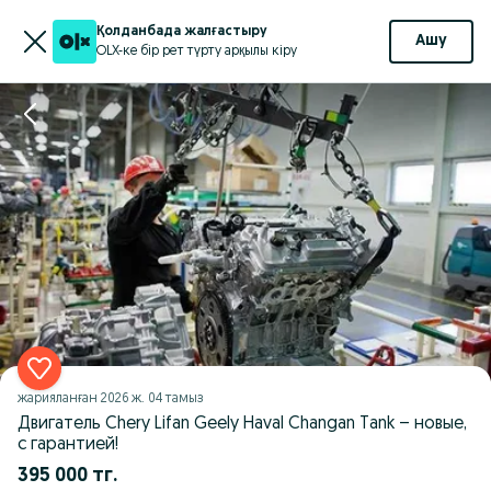
Қолданбада жалғастыру
Ашу
OLX-ке бір рет түрту арқылы кіру
жарияланған
2026 ж. 04 тамыз
Двигатель Chery Lifan Geely Haval Changan Tank – новые,
с гарантией!
395 000 тг.