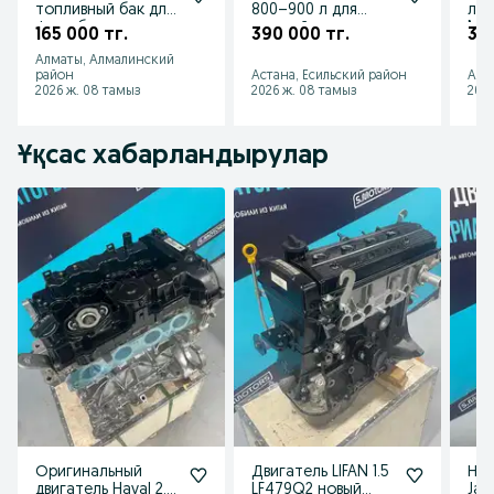
топливный бак для
800–900 л для
л н
фуры бак на тягач
тягачей,
Mer
165 000 тг.
390 000 тг.
350
бак на грузовик
спецтехники и
Isu
Алматы, Алмалинский
генераторы
про
район
Астана, Есильский район
Алм
2026 ж. 08 тамыз
2026 ж. 08 тамыз
2026
Ұқсас хабарландырулар
Оригинальный
Двигатель LIFAN 1.5
Нов
двигатель Haval 2.0
LF479Q2 новый
Jac