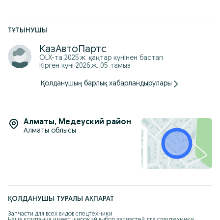
максимально быстро.
Для быстрого ответа – сразу напишите в WhatsApp и
отправьте:
ТҰТЫНУШЫ
1. фото клапанной крышки
КазАвтоПартс
2. технические данные мотора (VIN, объём, модель)
OLX-та
2025 ж. қаңтар
күнінен бастап
Кірген күні 2026 ж. 05 тамыз
Қолданушың барлық хабарландырулары
Алматы
,
Медеуский район
Алматы облысы
ҚОЛДАНУШЫ ТУРАЛЫ АҚПАРАТ
Запчасти для всех видов спецтехники

Наша компания имеет широкий выбор запчастей для спецтехники 