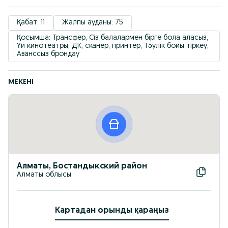
Қабат: 11
Жалпы ауданы: 75
Қосымша: Трансфер, Сіз балалармен бірге бола аласыз, 
Үй кинотеатры, ДК, сканер, принтер, Тәулік бойы тіркеу, 
Аванссыз брондау
МЕКЕНІ
Алматы, Бостандыкский район
Алматы облысы
Картадан орынды қараңыз