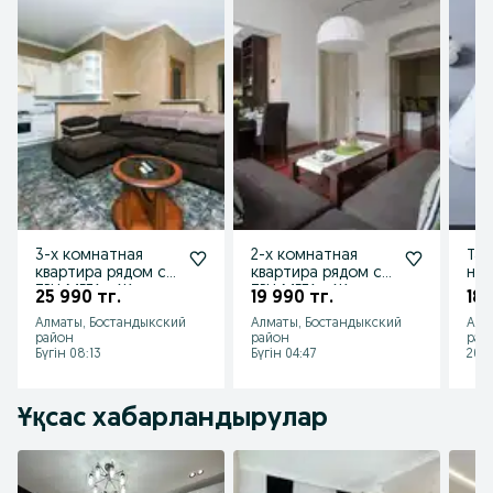
3-х комнатная
2-х комнатная
Тап
квартира рядом с
квартира рядом с
на
ТРЦ МЕГА в Жилом
ТРЦ МЕГА в Жилом
одн
25 990 тг.
19 990 тг.
180
Комплексе
Комплексе
ква
Алматы, Бостандыкский
Алматы, Бостандыкский
Алм
спа
район
район
рай
Бүгін 08:13
Бүгін 04:47
2026
Ұқсас хабарландырулар