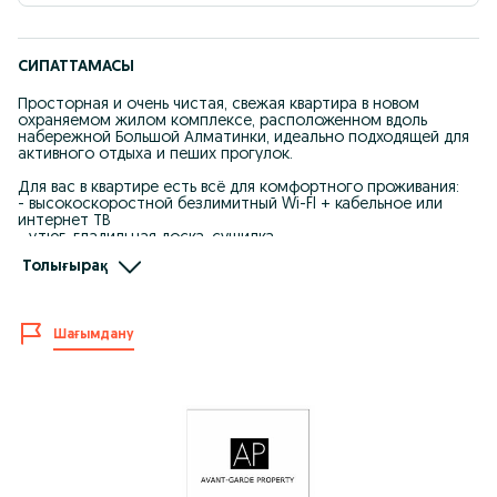
СИПАТТАМАСЫ
Просторная и очень чистая, свежая квартира в новом
охраняемом жилом комплексе, расположенном вдоль
набережной Большой Алматинки, идеально подходящей для
активного отдыха и пеших прогулок.
Для вас в квартире есть всё для комфортного проживания:
- высокоскоростной безлимитный Wi-FI + кабельное или
интернет ТВ
- утюг, гладильная доска, сушилка
- фен, стиральная машина
Толығырақ
- одноразовые гостиничные наборы (тапочки, мыло,
шампуни)
- свежее белое постельное белье и полотенца
Спальные места (2+2): двухспальная кровать (ортопедический
Шағымдану
матрас) и двуспальный диван
Кухня: электроплита, СВЧ, холодильник, вся необходимая
кухонная утварь и посуда
Санузел: ванна или душевая кабина, биде или гигиенический
душ
Дополнительные услуги:
Для командированных - отчётные документы!
Трансфер - от 1000 тг
К оплате принимаются наличные, безналичный расчет