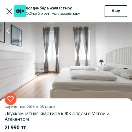
Қолданбада жалғастыру
Ашу
OLX-ке бір рет түрту арқылы кіру
жарияланған
2026 ж. 05 тамыз
Двухкомнатная квартира в ЖК рядом с Мегой и
Атакентом
21 990 тг.