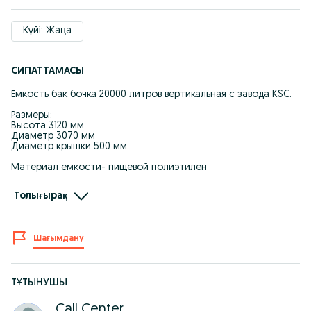
Күйі: Жаңа
СИПАТТАМАСЫ
Емкость бак бочка 20000 литров вертикальная с завода KSC.
Размеры:
Высота 3120 мм
Диаметр 3070 мм
Диаметр крышки 500 мм
Материал емкости- пищевой полиэтилен
БОЧКИ ВСЕГДА В НАЛИЧИИ
Толығырақ
Производство Казахстан
Сертификаты Сэс, ST-KZ, ГОСТ
ФИТИНГ ВРЕЗКА БЕСПЛАТНО
ЕМКОСТИ ПИЩЕВЫЕ ТОЛЩИНА ОТ 1 СМ И ВЫШЕ
Шағымдану
Рабочая температура от -40С до +60С
Преимущества:
1) СРОК СЛУЖБЫ 20 ЛЕТ
ТҰТЫНУШЫ
2) НЕ ВЫГОРАЮТ
Call Center