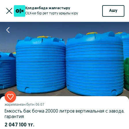
Қолданбада жалғастыру
Ашу
OLX-ке бір рет түрту арқылы кіру
жарияланған
бүгін 06:07
Емкость бак бочка 20000 литров вертикальная с завода,
гарантия
2 047 100 тг.