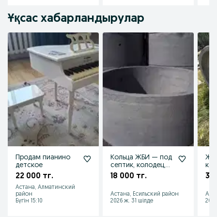
Ұқсас хабарландырулар
Продам пианино
Кольца ЖБИ — под
Же
детское
септик, колодец,
кол
слив — в наличии и
туа
22 000 тг.
18 000 тг.
35 
с доставкой
сеп
Астана, Алматинский
район
Астана, Есильский район
Аст
Бүгін 15:10
2026 ж. 31 шілде
2026