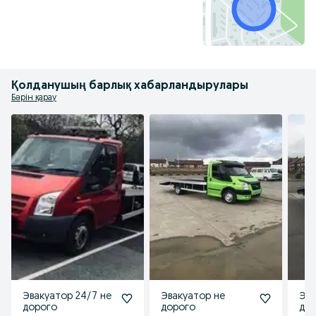
Қолданушың барлық хабарландырулары
Бәрін қарау
Эвакуатор 24/7 не
Эвакуатор не
Эва
дорого
дорого
до