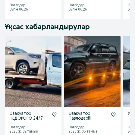
Павлодар
Павлодар
Пав
Бүгін 06:26
Бүгін 06:26
Бүгі
Ұқсас хабарландырулар
Эвакуатор
Эвакуатор
Усл
НЕДОРОГО 24/7
Павлодар!!!
Павлодар
Павлодар
Пав
2026 ж. 02 тамыз
2026 ж. 05 тамыз
Бүгі