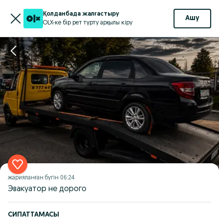
Қолданбада жалғастыру
Ашу
OLX-ке бір рет түрту арқылы кіру
жарияланған
бүгін 06:24
Эвакуатор не дорого
СИПАТТАМАСЫ