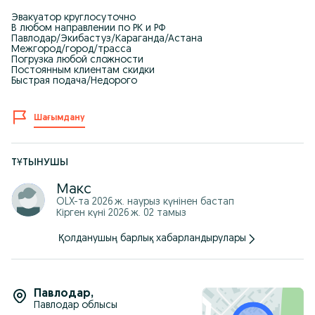
Эвакуатор круглосуточно
В любом направлении по РК и РФ
Павлодар/Экибастуз/Караганда/Астана
Межгород/город/трасса
Погрузка любой сложности
Постоянным клиентам скидки
Быстрая подача/Недорого
Шағымдану
ТҰТЫНУШЫ
Макс
OLX-та
2026 ж. наурыз
күнінен бастап
Кірген күні 2026 ж. 02 тамыз
Қолданушың барлық хабарландырулары
Павлодар
,
Павлодар облысы