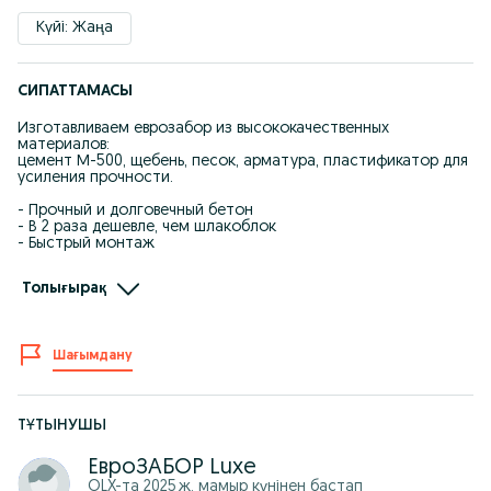
Күйі: Жаңа
СИПАТТАМАСЫ
Изготавливаем еврозабор из высококачественных
материалов:
цемент М-500, щебень, песок, арматура, пластификатор для
усиления прочности.
- Прочный и долговечный бетон
- В 2 раза дешевле, чем шлакоблок
- Быстрый монтаж
Гарантия на качество бетона — 7 лет.
Толығырақ
Работаем по договору.
Есть возможность рассрочки через банк.
Жоғары сапалы материалдан жасалған еврозаборға
Шағымдану
тапсырыс қабылдаймыз.
Цемент М-500, құм, қиыршық тас, арматура және
пластификатор бетонның беріктігін арттырады.
ТҰТЫНУШЫ
- Шлакоблоктан 2 есе арзан
- Жылдам орнату
ЕвроЗАБОР Luxe
- Бетон сапасына 7 жыл кепілдік
OLX-та
2025 ж. мамыр
күнінен бастап