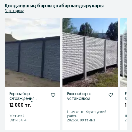
Қолданушың барлық хабарландырулары
Бәрін қарау
Еврозабор
Еврозабор с
Евр
Ограждения
установкой
Огр
Қоршау Забор
Шл
12 000 тг.
12 
Шымкент, Каратауский
Жетысай
район
Шым
Бүгін 04:14
2026 ж. 09 тамыз
2026