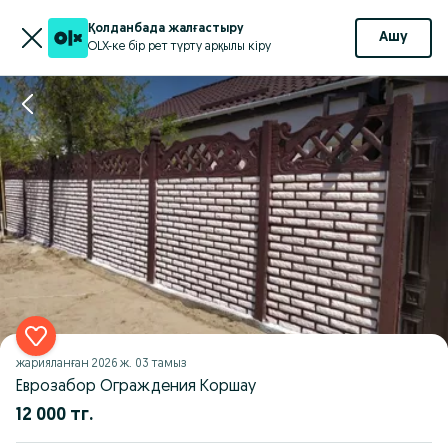
Қолданбада жалғастыру
Ашу
OLX-ке бір рет түрту арқылы кіру
жарияланған
2026 ж. 03 тамыз
Еврозабор Ограждения Коршау
12 000 тг.