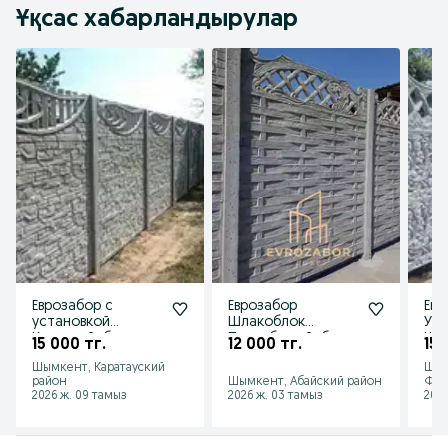
Ұқсас хабарландырулар
Еврозабор с
Еврозабор
Евр
установкой
Шлакоблок
Уст
Коршау Заборы
Пескоблок Забор
Шл
15 000 тг.
12 000 тг.
15 
Шлокоблок Кирпич
Кал
Шымкент, Каратауский
Шым
Еврозабор
Во
район
Шымкент, Абайский район
Фар
2026 ж. 09 тамыз
2026 ж. 03 тамыз
2026