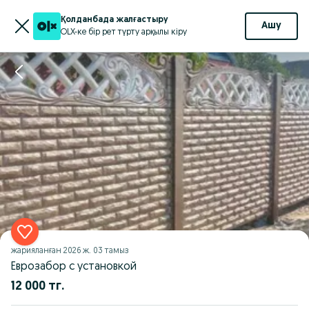
Қолданбада жалғастыру
Ашу
OLX-ке бір рет түрту арқылы кіру
жарияланған
2026 ж. 03 тамыз
Еврозабор с установкой
12 000 тг.