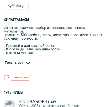
Күйі: Жаңа
СИПАТТАМАСЫ
Изготавливаем еврозабор из высококачественных
материалов:
цемент М-500, щебень, песок, арматура, пластификатор для
усиления прочности.
- Прочный и долговечный бетон
- В 2 раза дешевле, чем шлакоблок
- Быстрый монтаж
Гарантия на качество бетона — 7 лет.
Толығырақ
Работаем по договору.
Есть возможность рассрочки через банк.
Жоғары сапалы материалдан жасалған еврозаборға
Шағымдану
тапсырыс қабылдаймыз.
Цемент М-500, құм, қиыршық тас, арматура және
пластификатор бетонның беріктігін арттырады.
ТҰТЫНУШЫ
- Шлакоблоктан 2 есе арзан
- Жылдам орнату
ЕвроЗАБОР Luxe
- Бетон сапасына 7 жыл кепілдік
OLX-та
2025 ж. мамыр
күнінен бастап