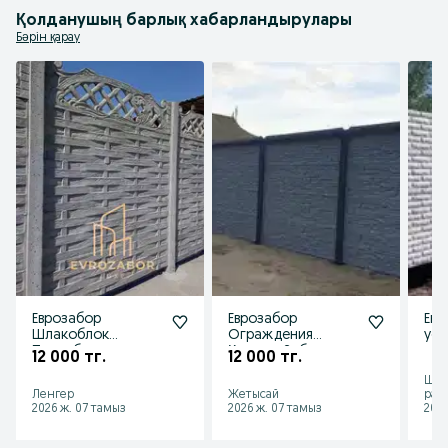
Қолданушың барлық хабарландырулары
Бәрін қарау
Еврозабор
Еврозабор
Евр
Шлакоблок
Ограждения
уст
Пескоблок
Қоршау Забор
12 000 тг.
12 000 тг.
Газоблок
Шым
Ленгер
Жетысай
рай
2026 ж. 07 тамыз
2026 ж. 07 тамыз
2026