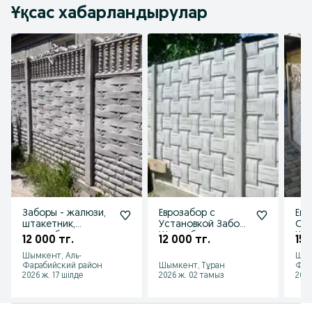
Ұқсас хабарландырулар
Заборы - жалюзи,
Еврозабор с
Евр
штакетник,
Установкой Забор
Огр
еврозабор,
Шлакоблок
Шл
12 000 тг.
12 000 тг.
15 
евроштакетник,
Калитка Ограда
Шымкент, Аль-
Шым
еврожалюзи
Ворота Профлист
Фарабийский район
Шымкент, Тұран
Фар
2026 ж. 17 шілде
2026 ж. 02 тамыз
2026