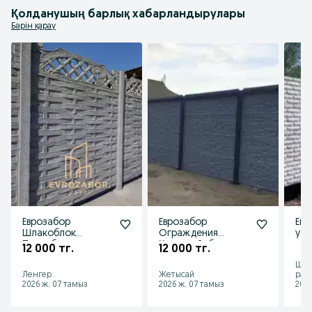
Қолданушың барлық хабарландырулары
Бәрін қарау
Еврозабор
Еврозабор
Евр
Шлакоблок
Ограждения
уст
Пескоблок
Қоршау Забор
12 000 тг.
12 000 тг.
Газоблок
Шым
Ленгер
Жетысай
рай
2026 ж. 07 тамыз
2026 ж. 07 тамыз
2026