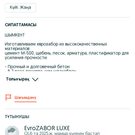
Күйі: Жаңа
СИПАТТАМАСЫ
ШЫМКЕНТ
Изготавливаем еврозабор из высококачественных
материалов:
цемент М-500, щебень, песок, арматура, пластификатор для
усиления прочности.
- Прочный и долговечный бетон
- В 2 раза дешевле, чем шлакоблок
- Быстрый монтаж
Толығырақ
Гарантия на качество бетона — 7 лет.
Работаем по договору.
Есть возможность рассрочки через банк.
Шағымдану
Жоғары сапалы материалдан жасалған еврозаборға
тапсырыс қабылдаймыз.
Цемент М-500, құм, қиыршық тас, арматура және
ТҰТЫНУШЫ
пластификатор бетонның беріктігін арттырады.
EvroZABOR LUXE
- Шлакоблоктан 2 есе арзан
- Жылдам орнату
OLX-та
2025 ж. мамыр
күнінен бастап