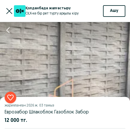
Қолданбада жалғастыру
Ашу
OLX-ке бір рет түрту арқылы кіру
жарияланған
2026 ж. 03 тамыз
Еврозабор Шлакоблок Газоблок Забор
12 000 тг.