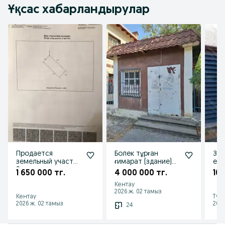
Ұқсас хабарландырулар
Продается
Болек тұрған
За
земельный участок
ғимарат (здание)
ев
9 улица
сатылады
1 650 000 тг.
4 000 000 тг.
10 
Кентау
2026 ж. 02 тамыз
Кентау
Тур
2026 ж. 02 тамыз
2026
24