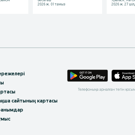
 район
Бесагаш
Уральск, Авто
2026 ж. 01 тамыз
2026 ж. 27 ші
 ережелері
сы
Телефоныңа арналған тегін қосы
артасы
ақша сайтының картасы
ранымдар
ұмыс