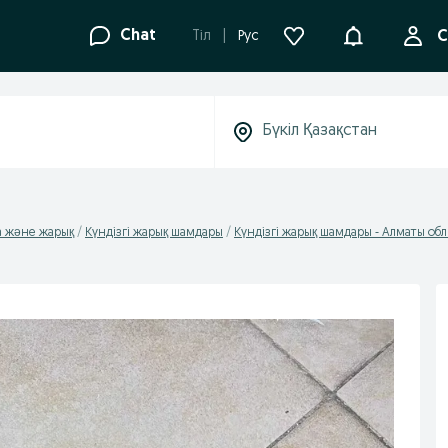
Ақпараттанд
Chat
Tіл
Рус
С
 және жарық
Күндізгі жарық шамдары
Күндізгі жарық шамдары - Алматы об