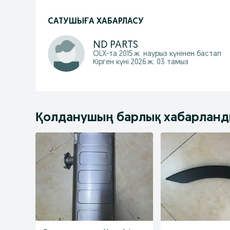
САТУШЫҒА ХАБАРЛАСУ
ND PARTS
OLX-та
2015 ж. наурыз
күнінен бастап
Кірген күні 2026 ж. 03 тамыз
Қолданушың барлық хабарлан