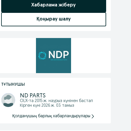
Хабарлама жіберу
Қоңырау шалу
ТҰТЫНУШЫ
ND PARTS
OLX-та
2015 ж. наурыз
күнінен бастап
Кірген күні 2026 ж. 03 тамыз
Қолданушың барлық хабарландырулары