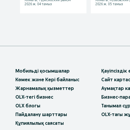
Алматы, Турксибский район
Алматы, Ауэзовский
2026 ж. 04 тамыз
2026 ж. 05 тамыз
Мобильді қосымшалар
Қауіпсіздік
Көмек және Кері байланыс
Сайт карта
Жарнамалық қызметтер
Аумақтар к
OLX-тегі бизнес
Бизнес-пар
OLX блогы
Танымал сұ
Пайдалану шарттары
OLX-тағы ж
Құпиялылық саясаты