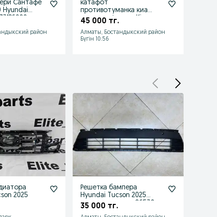
ери Сантафе
катафот
жгут 
0 Hyundai
противотуманка киа
Soren
731P6000
соренто фонарь Kia
парк
45 000 тг.
55 0
Sorento 92406P2000
сорен
андыкский район
Алматы, Бостандыкский район
Алмат
Бүгін 10:56
Бүгін 1
диатора
Решетка бампера
ДХО H
cson 2025
Hyundai Tucson 2025
Хёнда
решетка туксон 86530-
35 000 тг.
75 0
N9GA0CA