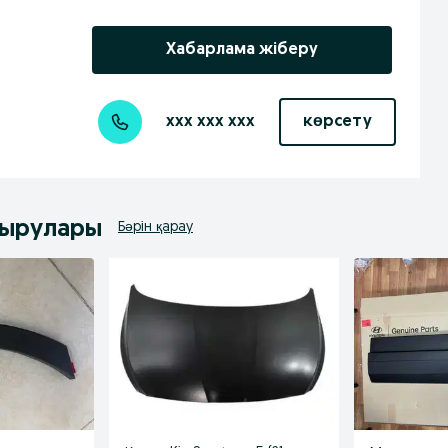
Хабарлама жіберу
xxx xxx xxx
көрсету
дырулары
Бәрін қарау