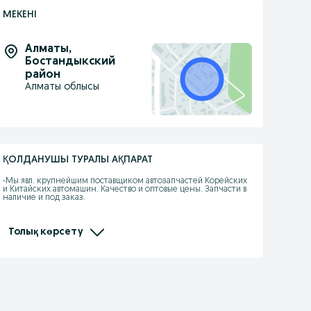
МЕКЕНІ
Алматы
,
Бостандыкский
район
Алматы облысы
ҚОЛДАНУШЫ ТУРАЛЫ АҚПАРАТ
-Мы явл. крупнейшим поставщиком автозапчастей Корейских 
и Китайских автомашин. Качество и оптовые цены. Запчасти в 
наличие и под заказ.

-При покупке каждому клиенту предоставляется 
накопительная скидка на последующие покупки.

Толық көрсету
- Действует покупка в рассрочку.

- Отправляем по КЗ, стоимость груза рассчитывается 
индивидуально.