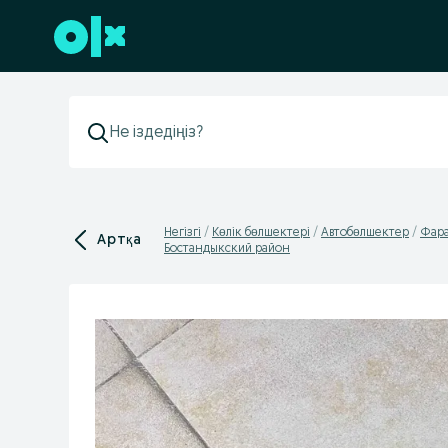
Төменгі деректемеге өту
Негізгі
Көлік бөлшектері
Автобөлшектер
Фара
Артқа
Бостандыкский район