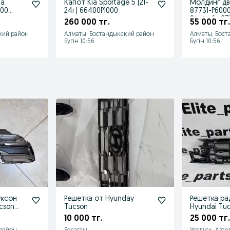
иа
Капот Kia Sportage 5 (21-
Молдинг дв
000
24г) 66400P1000
87731-P600
ia
Santa fe 87
260 000 тг.
55 000 тг.
кий район
Алматы, Бостандыкский район
Алматы, Бост
Бүгін 10:56
Бүгін 10:56
уксон
Решетка от Hyunday
Решетка ра
ucson
Tucson
Hyundai Tu
10 000 тг.
25 000 тг.