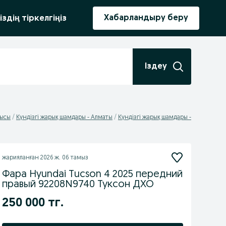
ыру
Хабарландыру беру
іздің тіркелгіңіз
Іздеу
лысы
Күндізгі жарық шамдары - Алматы
Күндізгі жарық шамдары -
жарияланған
2026 ж. 06 тамыз
Фара Hyundai Tucson 4 2025 передний
правый 92208N9740 Туксон ДХО
250 000 тг.