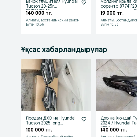
Бачок глушителя Hyundai
молдинг крыла к
Tucson 20-25г
соренто 87741P2
28710N9340
накладка крыла K
140 000 тг.
19 000 тг.
sorento 87742P
Алматы, Бостандыкский район
Алматы, Бостандыкс
Бүгін 10:56
Бүгін 10:56
Ұқсас хабарландырулар
Продам ДХО на Hyundai
Дхо на Хюндай Т
Tucson 2025 long
2024 / Hyundai T
оригинал
2024
100 000 тг.
140 000 тг.