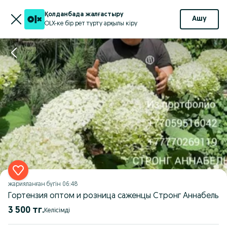
Қолданбада жалғастыру
Ашу
OLX-ке бір рет түрту арқылы кіру
жарияланған
бүгін 06:48
Гортензия оптом и розница саженцы Стронг Аннабель
3 500 тг.
Келісімді