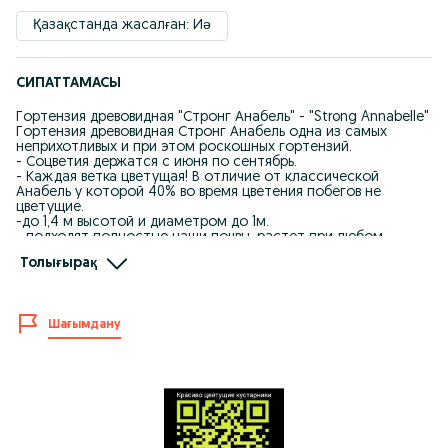
Қазақстанда жасалған: Иә
СИПАТТАМАСЫ
Гортензия древовидная "Стронг Анабель" - "Strong Annabelle"
Гортензия древовидная Стронг Анабель одна из самых
неприхотливых и при этом роскошных гортензий.
- Соцветия держатся с июня по сентябрь.
- Каждая ветка цветущая! В отличие от классической
Анабель у которой 40% во время цветения побегов не
цветущие.
-до 1,4 м высотой и диаметром до 1м.
- подходят полностью наши почвы. растет при любом
освещении.
Толығырақ
- Повышена зимостойкостью и устойчивостью к болезням.
- крупные, шаровидные соцветия до 50 см (это наш
результат при выращивании данного сорта в Алматы )
Шапки- соцветия не поникают вниз и не требуют опоры, как,
Шағымдану
например, обычный сорт "Анабель".
- крепкие, сильные побеги не сгибаются под тяжестью
огромных цветоносов даже после дождя.
- Лучшая среди гортензий на срезку, лучшая гортензия для
стабилизации
Саженцы от 3500тг до 12000тг цветущие
Прекрасно подходят наши почвы.