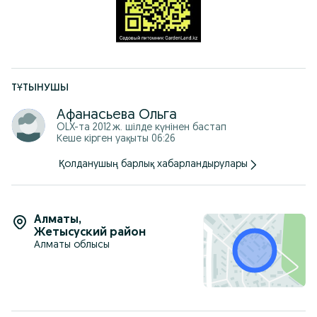
ТҰТЫНУШЫ
Афанасьева Ольга
OLX-та
2012 ж. шілде
күнінен бастап
Кеше кірген уақыты 06:26
Қолданушың барлық хабарландырулары
Алматы
,
Жетысуский район
Алматы облысы