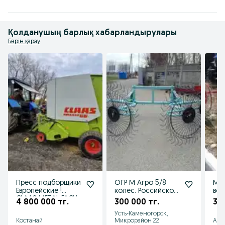
Қолданушың барлық хабарландырулары
Бәрін қарау
Пресс подборщики
ОГР М Агро 5/8
М А
Европейские !
колес. Российское
вор
CLAAS METAL FACH
производство
ко
4 800 000 тг.
300 000 тг.
30
Усть-Каменогорск,
Костанай
Микрорайон 22
Алг