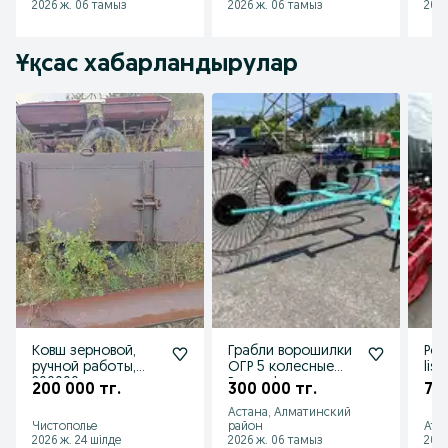
2026 ж. 06 тамыз
2026 ж. 06 тамыз
2026
Ұқсас хабарландырулар
Ковш зерновой,
Грабли ворошилки
Рот
ручной работы,
ОГР 5 колесные
lisi
200000тыс.
Россия!
ком
200 000 тг.
300 000 тг.
78
рас
Астана, Алматинский
Чистополье
район
Атб
2026 ж. 24 шілде
2026 ж. 06 тамыз
2026