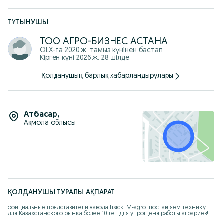
ТҰТЫНУШЫ
ТОО АГРО-БИЗНЕС АСТАНА
OLX-та
2020 ж. тамыз
күнінен бастап
Кірген күні 2026 ж. 28 шілде
Қолданушың барлық хабарландырулары
Атбасар
,
Ақмола облысы
ҚОЛДАНУШЫ ТУРАЛЫ АҚПАРАТ
официальные представители завода Lisicki M-agro. поставляем технику 
для Казахстанского рынка более 10 лет для упрощеня работы аграриев!