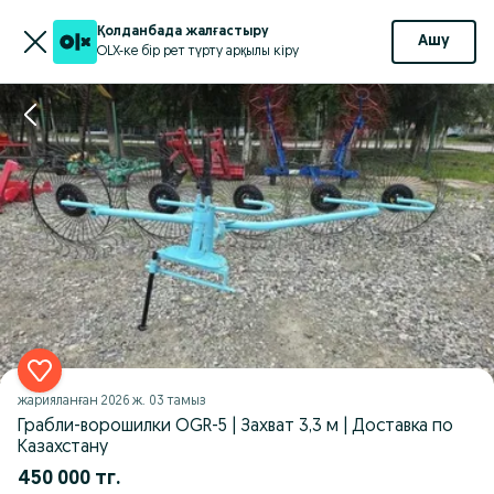
Қолданбада жалғастыру
Ашу
OLX-ке бір рет түрту арқылы кіру
жарияланған
2026 ж. 03 тамыз
Грабли-ворошилки OGR-5 | Захват 3,3 м | Доставка по
Казахстану
450 000 тг.