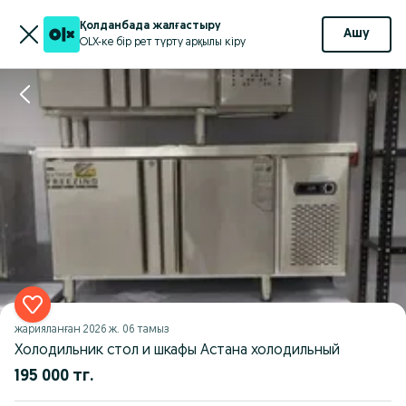
Қолданбада жалғастыру
Ашу
OLX-ке бір рет түрту арқылы кіру
жарияланған
2026 ж. 06 тамыз
Холодильник стол и шкафы Астана холодильный
195 000 тг.