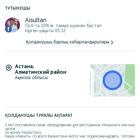
Наш Сайт: Astech.kz
Звоните 87******875
ТҰТЫНУШЫ
Пишите WhatsApp
Aisultan
OLX-та
2016 ж. тамыз
күнінен бастап
Кірген уақыты 05:32
Қолданушың барлық хабарландырулары
Астана
,
Алматинский район
Ақмола облысы
ҚОЛДАНУШЫ ТУРАЛЫ АҚПАРАТ
5 лет поставляем проф. оборудование для ресторанов, пекарни и мясных 
цехов 

по всему Казахстану.

Наши клиенты  со всего Казахстана могут нас порекомендовать,  потому 