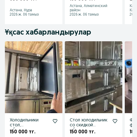
конфорная новая
Астана
Астана, Алматинский
Кар
кафе ресторанов
Астана, Нұра
район
Каз
2026 ж. 06 тамыз
2026 ж. 06 тамыз
2026
Ұқсас хабарландырулар
Холодильники
Стол холодильник
Фри
стол,
со скидкой
фри
оборудование
оборудование
по 
150 000 тг.
150 000 тг.
18 
Кар