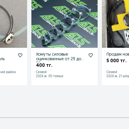
Хомуты силовые
Продам нов
аль
оцинкованные от 29 до
5 000 тг.
118 мм
400 тг.
кий район
Семей
Семей
2026 ж. 05 тамыз
2026 ж. 21 шіл