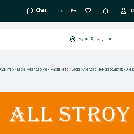
Ақпараттанд
Chat
Tіл
Рус
С
абдықтар
Басқа құралдар мен жабдықтар
Басқа құралдар мен жабдықтар - Ақм