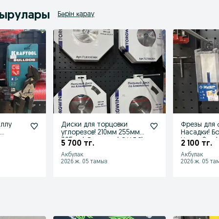
дырулары
Бәрін қарау
аллу
Диски для торцовки
Фрезы для 
!
углорезов! 210мм 255мм
Насадки! Б
ты до
305мм! Доставка! С НДС!
Цанга 8мм!
5 700 тг.
2 100 тг.
НДС!
Акбулак
Акбулак
2026 ж. 05 тамыз
2026 ж. 05 та