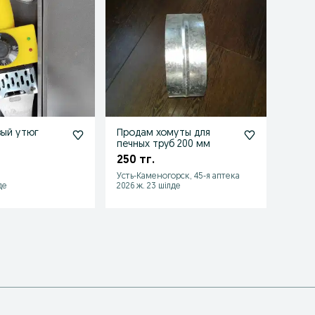
ый утюг
Продам хомуты для
Хомут
печных труб 200 мм
150 т
250 тг.
Усть-Каменогорск, 45-я аптека
Астана
де
2026 ж. 23 шілде
2026 ж