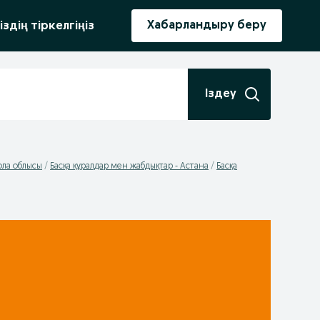
ыру
Хабарландыру беру
іздің тіркелгіңіз
Іздеу
ола облысы
Басқа құралдар мен жабдықтар - Астана
Басқа