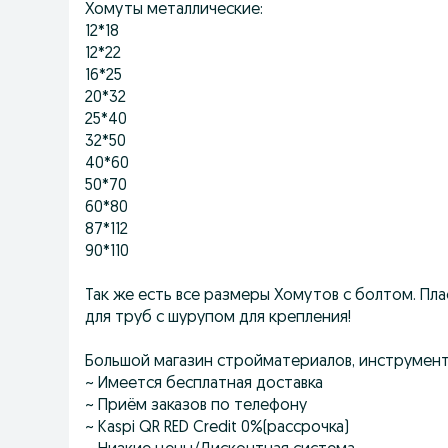
Хомуты металлические:
12*18
12*22
16*25
20*32
25*40
32*50
40*60
50*70
60*80
87*112
90*110
Так же есть все размеры Хомутов с болтом. Пл
для труб с шурупом для крепления!
Большой магазин стройматериалов, инструмен
~ Имеется бесплатная доставка
~ Приём заказов по телефону
~ Kaspi QR RED Credit 0%(рассрочка)