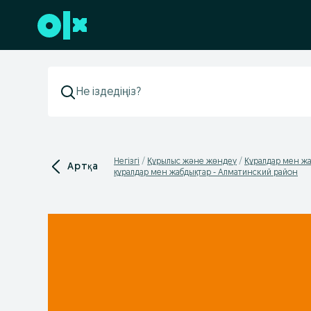
Төменгі деректемеге өту
Негізгі
Құрылыс және жөндеу
Құралдар мен ж
Артқа
құралдар мен жабдықтар - Алматинский район