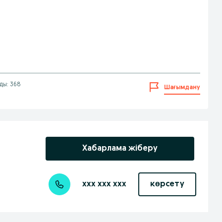
ды: 368
Шағымдану
Хабарлама жіберу
xxx xxx xxx
көрсету