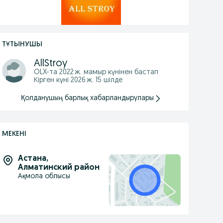
ТҰТЫНУШЫ
AllStroy
OLX-та
2022 ж. мамыр
күнінен бастап
Кірген күні 2026 ж. 15 шілде
Қолданушың барлық хабарландырулары
МЕКЕНІ
Астана
,
Алматинский район
Ақмола облысы