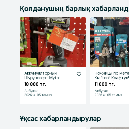
Қолданушың барлық хабарлан
Аккумуялторный
Ножницы по мет
Шуруповерт Mytol!
Kraftool! Крафтул
Досавка! Низкие цены!
Доставка! Откры
18 800 тг.
11 000 тг.
Акции! Скидки!
23:00! НДС!
Акбулак
Акбулак
2026 ж. 05 тамыз
2026 ж. 05 тамыз
Ұқсас хабарландырулар