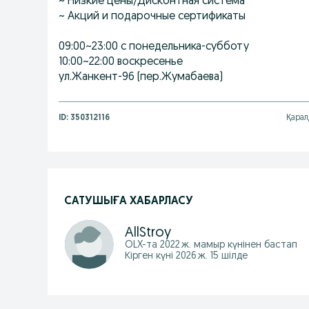
~ Низкие цены/Дисконтная система
~ Акций и подарочные сертификаты
09:00~23:00 с понедельника-субботу
10:00~22:00 воскресенье
ул.Жанкент-96 (пер.Жумабаева)
ID:
350312116
Қарал
САТУШЫҒА ХАБАРЛАСУ
AllStroy
OLX-та
2022 ж. мамыр
күнінен бастап
Кірген күні 2026 ж. 15 шілде