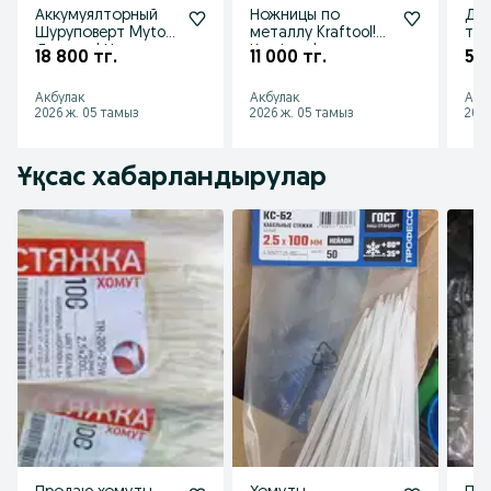
Аккумуялторный
Ножницы по
Дис
Шуруповерт Mytol!
металлу Kraftool!
тор
Досавка! Низкие
Крафтул!
угл
18 800 тг.
11 000 тг.
5 7
цены! Акции!
Доставка!
255
Скидки!
Открыты до 23:00!
Дос
Акбулак
Акбулак
Акб
НДС!
2026 ж. 05 тамыз
2026 ж. 05 тамыз
2026
Ұқсас хабарландырулар