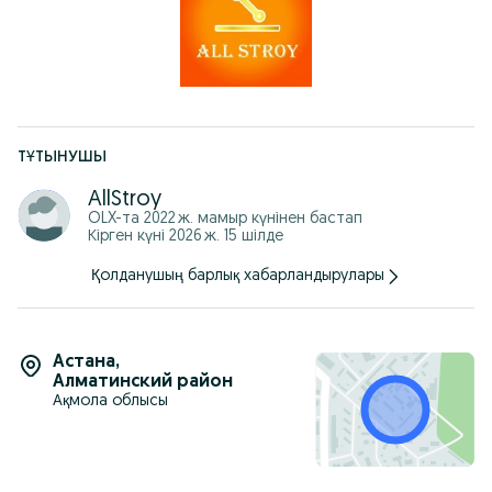
ТҰТЫНУШЫ
AllStroy
OLX-та
2022 ж. мамыр
күнінен бастап
Кірген күні 2026 ж. 15 шілде
Қолданушың барлық хабарландырулары
Астана
,
Алматинский район
Ақмола облысы