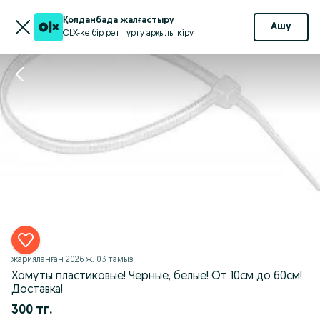
Қолданбада жалғастыру
Ашу
OLX-ке бір рет түрту арқылы кіру
жарияланған
2026 ж. 03 тамыз
Хомуты пластиковые! Черные, белые! От 10см до 60см!
Доставка!
300 тг.