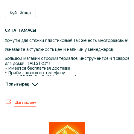
Күйі: Жаңа
СИПАТТАМАСЫ
Хомуты для стяжки пластиковые! Так же есть многоразовые!
Узнавайте актуальность цен и наличии у менеджеров!
Большой магазин стройматериалов, инструментов и товаров
для дома! 《ALLSTROY》
~ Имеется бесплатная доставка
~ Приём заказов по телефону
~ Kaspi QR RED Credit 0%(рассрочка)
~ Низкие цены/Дисконтная система
Толығырақ
~ Акций и подарочные сертификаты
09:00~23:00 с понедельника-субботу
10:00~22:00 воскресенье
Шағымдану
ул.Жанкент-96 (пер.Жумабаева)