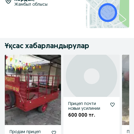
Жамбыл облысы
Ұқсас хабарландырулар
Прицеп почти
новыи усилинии
600 000 тг.
Продам прицеп
При