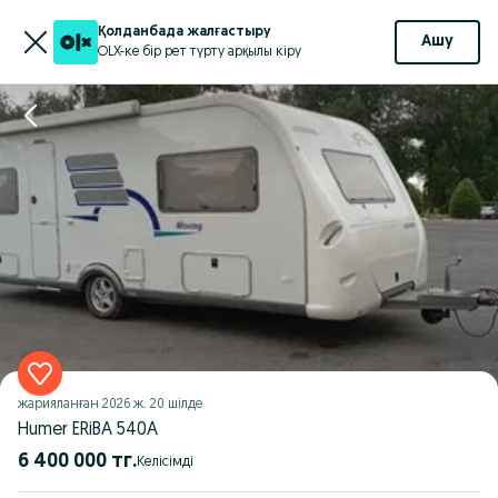
Қолданбада жалғастыру
Ашу
OLX-ке бір рет түрту арқылы кіру
жарияланған
2026 ж. 20 шілде
Humer ERiBA 540A
6 400 000 тг.
Келісімді