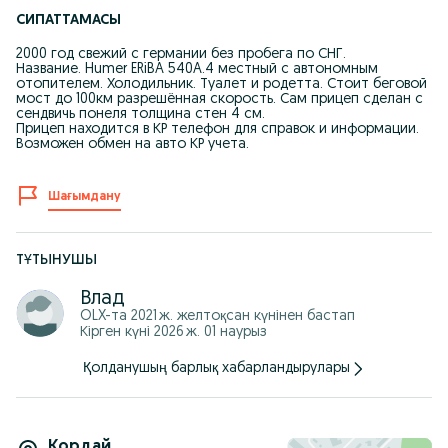
СИПАТТАМАСЫ
2000 год свежий с германии без пробега по СНГ.
Название. Humer ERiBA 540A.4 местный с автономным
отопителем. Холодильник. Туалет и родетта. Стоит беговой
мост до 100км разрешённая скорость. Сам прицеп сделан с
сендвичь понеля толщина стен 4 см.
Прицеп находится в КР телефон для справок и информации.
Возможен обмен на авто КР учета.
Шағымдану
ТҰТЫНУШЫ
Влад
OLX-та
2021 ж. желтоқсан
күнінен бастап
Кірген күні 2026 ж. 01 наурыз
Қолданушың барлық хабарландырулары
Кордай
,