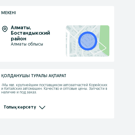
МЕКЕНІ
Алматы
,
Бостандыкский
район
Алматы облысы
ҚОЛДАНУШЫ ТУРАЛЫ АҚПАРАТ
-Мы явл. крупнейшим поставщиком автозапчастей Корейских 
и Китайских автомашин. Качество и оптовые цены. Запчасти в 
наличие и под заказ.

-При покупке каждому клиенту предоставляется 
накопительная скидка на последующие покупки.

Толық көрсету
- Действует покупка в рассрочку.

- Отправляем по КЗ, стоимость груза рассчитывается 
индивидуально.