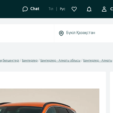
Ақпараттанд
Chat
Tіл
Рус
С
қ бөлшектері
Бамперлер
Бамперлер - Алматы облысы
Бамперлер - Алматы