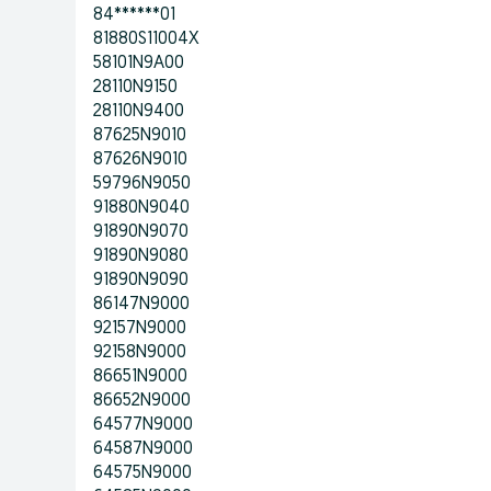
84******01
81880S11004X
58101N9A00
28110N9150
28110N9400
87625N9010
87626N9010
59796N9050
91880N9040
91890N9070
91890N9080
91890N9090
86147N9000
92157N9000
92158N9000
86651N9000
86652N9000
64577N9000
64587N9000
64575N9000