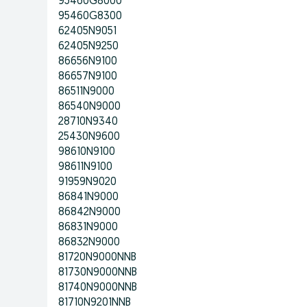
95460G8000
95460G8300
62405N9051
62405N9250
86656N9100
86657N9100
86511N9000
86540N9000
28710N9340
25430N9600
98610N9100
98611N9100
91959N9020
86841N9000
86842N9000
86831N9000
86832N9000
81720N9000NNB
81730N9000NNB
81740N9000NNB
81710N9201NNB