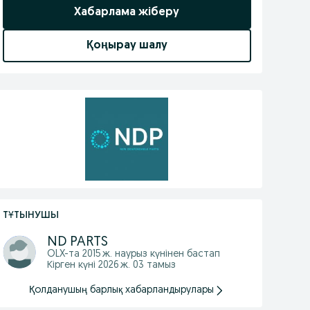
Хабарлама жіберу
Қоңырау шалу
ТҰТЫНУШЫ
ND PARTS
OLX-та
2015 ж. наурыз
күнінен бастап
Кірген күні 2026 ж. 03 тамыз
Қолданушың барлық хабарландырулары