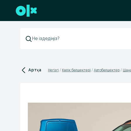
Төменгі деректемеге өту
Артқа
Негізгі
Көлік бөлшектері
Автобөлшектер
Шана