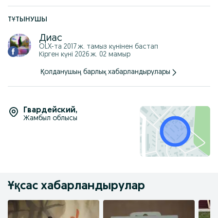
ТҰТЫНУШЫ
Диас
OLX-та
2017 ж. тамыз
күнінен бастап
Кірген күні 2026 ж. 02 мамыр
Қолданушың барлық хабарландырулары
Гвардейский
,
Жамбыл облысы
Ұқсас хабарландырулар