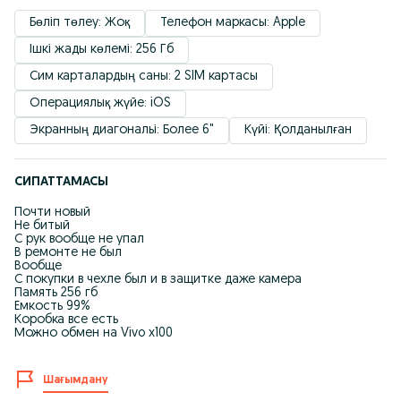
Бөліп төлеу: Жоқ
Телефон маркасы: Apple
Ішкі жады көлемі: 256 Гб
Сим карталардың саны: 2 SIM картасы
Операциялық жүйе: iOS
Экранның диагональі: Более 6"
Күйі: Қолданылған
СИПАТТАМАСЫ
Почти новый
Не битый
С рук вообще не упал
В ремонте не был
Вообще
С покупки в чехле был и в защитке даже камера
Память 256 гб
Емкость 99%
Коробка все есть
Можно обмен на Vivo x100
Шағымдану