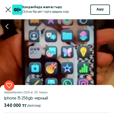
Қолданбада жалғастыру
Ашу
OLX-ке бір рет түрту арқылы кіру
жарияланған
2026 ж. 05 тамыз
Iphone 15 256gb черный
340 000 тг.
Келісімді