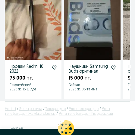
Продам Redmi 10
Наушники Samsung
Пр
2022
Buds оригинал
ску
75 000 тг.
15 000 тг.
90 
Гвардейский
Байзак
Гва
2026 ж. 15 шілде
2026 ж. 05 тамыз
2026
Негізгі
Электроника
Телефондар
Ұялы телефондар
Ұялы
телефондар - Жамбыл облысы
Ұялы телефондар - Гвардейский
АЙДАР