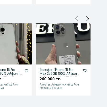
one 16 Pro
Телефон iPhone 15 Pro
Айфон
97% Айфон 16
Max 256GB 100% Айфон
252 
56ГБ 97%
15 Про Макс 256ГБ 100%
г.
260 000 тг.
овский район
Алматы, Алмалинский район
Алмат
мыз
2026 ж. 04 тамыз
2026 ж