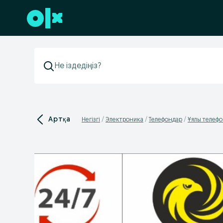
Төменгі деректемеге өту
Артқа
Негізгі
Электроника
Телефондар
Ұялы телеф