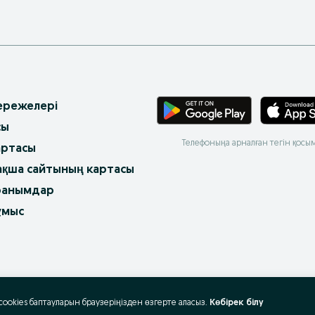
 ережелері
сы
Телефоныңа арналған тегін қосы
артасы
ақша сайтының картасы
ранымдар
ұмыс
 cookies баптауларын браузеріңізден өзгерте аласыз.
Көбірек білу