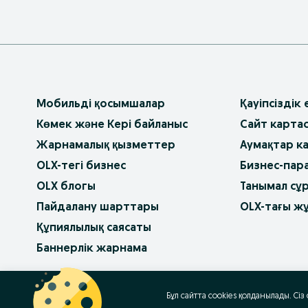
Мобильді қосымшалар
Қауіпсіздік
Көмек және Кері байланыс
Сайт карта
Жарнамалық қызметтер
Аумақтар к
OLX-тегі бизнес
Бизнес-пар
OLX блогы
Танымал сұ
Пайдалану шарттары
OLX-тағы ж
Құпиялылық саясаты
Баннерлік жарнама
OLX.bg
OLX.pl
OLX.ro
OLX.ua
OLX.pt
Бұл сайтта cookies қолданылады. Сіз