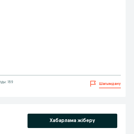
лды: 189
Шағымдану
Хабарлама жіберу