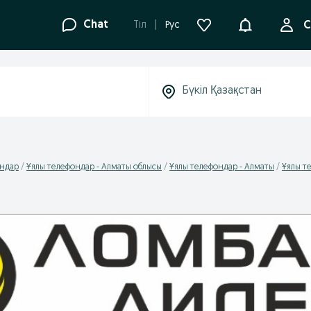
Ақпараттанд
Chat
Tіл
Рус
С
ондар
Ұялы телефондар - Алматы облысы
Ұялы телефондар - Алматы
Ұялы т