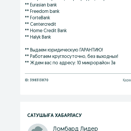
** Eurasian bank
** Freedom bank
** ForteBank
** Centercredit
** Home Credit Bank
** Halyk Bank
** Выдаем юридическую ГАРАНТИЮ!
** Работаем круглосуточно, без выходных!
** Ждем вас по адресу: 10 микрорайон 3в
ID:
398313870
Қара
САТУШЫҒА ХАБАРЛАСУ
Ломбард Лидер