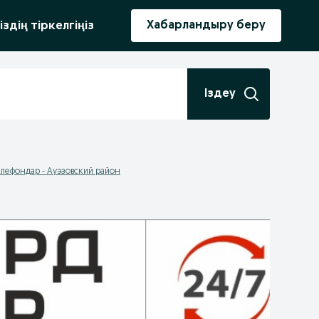
ыру
Хабарландыру беру
іздің тіркелгіңіз
Іздеу
елефондар - Ауэзовский район