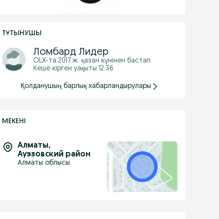
ТҰТЫНУШЫ
Ломбард Лидер
OLX-та
2017 ж. қазан
күнінен бастап
Кеше кірген уақыты 12:36
Қолданушың барлық хабарландырулары
МЕКЕНІ
Алматы
,
Ауэзовский район
Алматы облысы