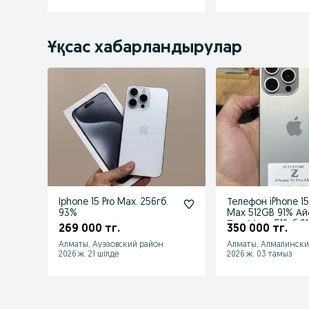
Ұқсас хабарландырулар
Iphone 15 Pro Max. 256гб.
Телефон iPhone 15
93%
Max 512GB 91% Ай
Про Макс 512гб 9
269 000 тг.
350 000 тг.
Алматы, Ауэзовский район
Алматы, Алмалински
2026 ж. 21 шілде
2026 ж. 03 тамыз