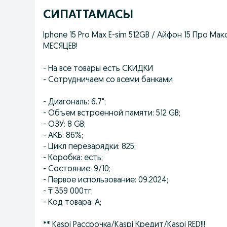
СИПАТТАМАСЫ
Iphone 15 Pro Max E-sim 512GB / Айфон 15 Про М
МЕСЯЦЕВ!
- На все товары есть СКИДКИ
- Сотрудничаем со всеми банками
- Диагональ: 6.7";
- Объем встроенной памяти: 512 GB;
- ОЗУ: 8 GB;
- АКБ: 86%;
- Цикл перезарядки: 825;
- Коробка: есть;
- Состояние: 9/10;
- Первое использование: 09.2024;
- ₸ 359 000тг;
- Код товара: А;
** Kaspi Рассрочка/Kaspi Кредит/Kaspi RED!!!