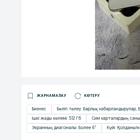
ЖАРНАМАЛАУ
КӨТЕРУ
Бизнес
Бөліп төлеу: Барлық хабарландырулар, 
Ішкі жады көлемі: 512 Гб
Сим карталардың саны:
Экранның диагональі: Более 6"
Күйі: Қолданылғ