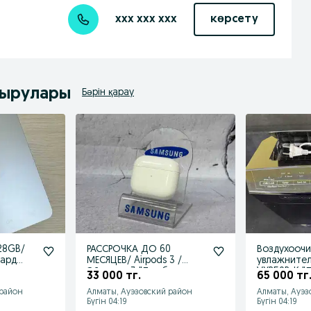
xxx xxx xxx
көрсету
дырулары
Бәрін қарау
РАССРОЧКА ДО 60
Воздухоочи
бард
МЕСЯЦЕВ/ Airpods 3 /
увлажнитель
Эйрподс 3 "Ломбард
VXR50R-K "Ломбард
33 000 тг.
65 000 тг
Лидер"
Лидер"
 район
Алматы, Ауэзовский район
Алматы, Ауэз
Бүгін 04:19
Бүгін 04:19