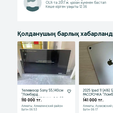
OLX-та
2017 ж. қазан
күнінен бастап
Кеше кірген уақыты 12:36
Қолданушың барлық хабарлан
Телевизор Sony 55,140см
2025 Ipad 11 (А16) 128GB/
"Ломбард
РАССРОЧКА "Лом
Лидер"РАССРОЧКА ДО 60
Лидер
110 000 тг.
141 000 тг.
МЕСЯЦЕВ!
Алматы, Алмалинский район
Алматы, Ауэзовский
Бүгін 06:53
Бүгін 06:17