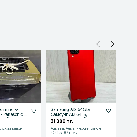
ститель-
Samsung A12 64Gb/
Huawe
 Panasonic F-
Самсунг А12 64ГБ/
Хуаве
РАССРОЧКА Ломбард
Ломб
.
31 000 тг.
185 
Лидер
овский район
Алматы, Алмалинский район
Алмат
2026 ж. 07 тамыз
2026 ж