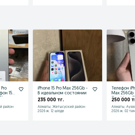
 Pro
iPhone 15 Pro Max 256Gb -
Телефон iPh
фон 15
В идеальном состоянии
Max 256Gb 
1%
Про Макс 2
235 000 тг.
250 000 т
й район
Алматы, Жетысуский район
Алматы, Ауэз
2026 ж. 12 шілде
2026 ж. 02 та