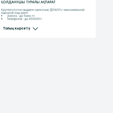
ҚОЛДАНУШЫ ТУРАЛЫ АҚПАРАТ
Круглосуточно выдаем наличные ДЕНЬГИ с максимальной 
оценкой под залог:

•	Золота - до 5млн тг.

•	Телефонов - до 430000тг.

•	Ноутбуков и ПК - до 450000тг.

•	Телевизоров – до 200000тг.

•	Фотоаппаратов - до 270000тг.

Толық көрсету
•	Игровых приставок - до 100000тг.

ГАРАНТИРУЕМ:

•	Самую высокую оценку

•	Низкий %

•	Быстрое и вежливое обслуживание 

•	Займ без скрытых комиссии 

•	Перерасчет, % по факту (1 день)

•       Частичное погашение 

Звоните, приходите, работаем 24/7

«ДОРОГО ЦЕНИМ, БЕРЕЖНО ХРАНИМ»