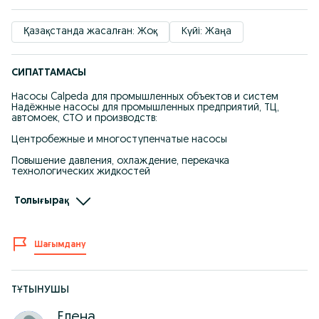
Қазақстанда жасалған: Жоқ
Күйі: Жаңа
СИПАТТАМАСЫ
Насосы Calpeda для промышленных объектов и систем
Надёжные насосы для промышленных предприятий, ТЦ,
автомоек, СТО и производств:
Центробежные и многоступенчатые насосы
Повышение давления, охлаждение, перекачка
технологических жидкостей
Мощные насосные станции
Толығырақ
Возможность работы в агрессивных средах
Электродвигатели 1.5–90 кВт, трёхфазные
Шағымдану
Серии NCH, MXH, NM, NR и многие др.
Проектное сопровождение, документация, гарантия.
Склад в Казахстане, доставка по регионам, возможность
ТҰТЫНУШЫ
поставки под заказ.
Елена