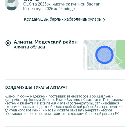
ТОО «Дано Плюс» — официальный партнёр Calpeda.
OLX-та
2023 ж. қыркүйек
күнінен бастап
Опыт с 2015 года, надёжные поставки.
Кірген күні 2026 ж. 16 шілде
Звоните/Пишите: +77*******10
calpeda.com.kz
Қолданушың барлық хабарландырулары
Алматы
,
Медеуский район
Алматы облысы
ҚОЛДАНУШЫ ТУРАЛЫ АҚПАРАТ
«Дано Плюс» — надежный поставщик генераторов и официальный 
дистрибьютор бренда Generac Power Systems в Казахстане. Предлагаем 
частным клиентам и компаниям электрогенераторы, отличающиеся 
экономичностью, надежной и бесперебойной работой на протяжении 
длительного времени. У нас вы можете заказать энергетическое 
оборудование по цене производителя с доставкой в любой регион РК.