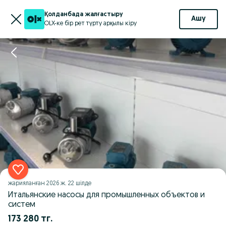
Қолданбада жалғастыру
Ашу
OLX-ке бір рет түрту арқылы кіру
жарияланған
2026 ж. 22 шілде
Итальянские насосы для промышленных объектов и
систем
173 280 тг.