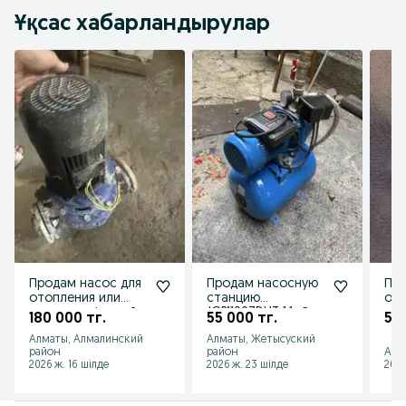
Ұқсас хабарландырулар
Продам насос для
Продам насосную
Пр
отопления или
станцию
охл
воды, трехфазный
JGP11007DHT 1.1 кВт
диа
180 000 тг.
55 000 тг.
500
5м
Алматы, Алмалинский
Алматы, Жетысуский
район
район
Алм
2026 ж. 16 шілде
2026 ж. 23 шілде
2026