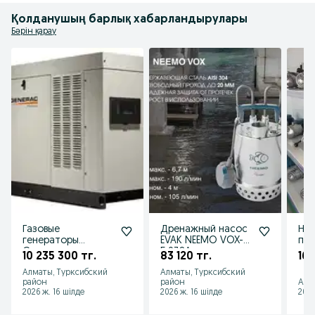
Қолданушың барлық хабарландырулары
Бәрін қарау
Газовые
Дренажный насос
Нас
генераторы
EVAK NEEMO VOX-
по
Generac
5.038A
дав
10 235 300 тг.
83 120 тг.
166
Commercial
Cal
Алматы, Турксибский
Алматы, Турксибский
район
район
Алм
2026 ж. 16 шілде
2026 ж. 16 шілде
2026