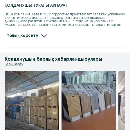
ҚОЛДАНУШЫ ТУРАЛЫ АҚПАРАТ
Наша компания, Baza Plitki, с гордостью представляет себя как успешную 
и опытную организацию, находящуюся в активном процессе 
динамичного развития. Основанная в 2013 году, наша компания с 
момента своего становления стремительно взошла на вершину, заняв 
лидирующее место среди ведущих поставщиков мрамора, 
керамогранита, гранита, травертина и алюкобонда.

Наша цель – предложить нашим клиентам только самые качественные 
Толық көрсету
материалы из натурального камня, исключительные по своей красоте и 
функциональности. Широкий ассортимент плиты и изделий из 
натурального камня позволяет нам удовлетворить потребности каждого 
клиента, от простых интерьерных решений до уникальных проектов с 
особыми требованиями.
Қолданушың барлық хабарландырулары
Бәрін қарау