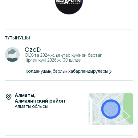
30х60
30х90
60х60
40х80
80х80
60х120
75х150 и другие размеры
ТҰТЫНУШЫ
Адрес:
Алатауский район, ул. Ырысты, 46/2А
OzoD
OLX-та
2024 ж. қаңтар
күнінен бастап
Кірген күні 2026 ж. 30 шілде
Қолданушың барлық хабарландырулары
Алматы
,
Алмалинский район
Алматы облысы