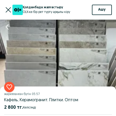
Қолданбада жалғастыру
Ашу
OLX-ке бір рет түрту арқылы кіру
жарияланған
бүгін 05:57
Кафель, Керамогранит. Плитки. Оптом
2 800 тг.
Келісімді