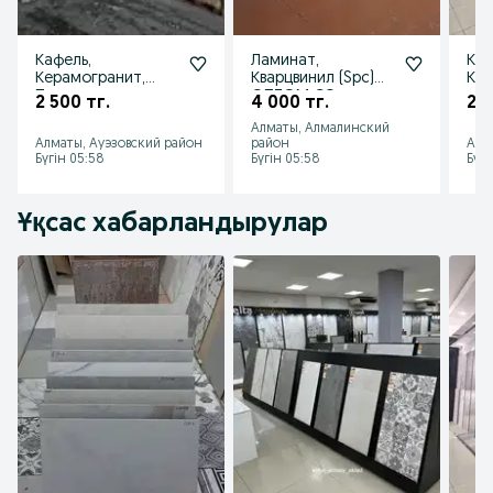
Кафель,
Ламинат,
Каф
Керамогранит,
Кварцвинил (Spc)
Кер
Плитки со склада
ОПТОМ СО
скл
2 500 тг.
4 000 тг.
2 6
СКЛАДА
Алматы, Алмалинский
Алматы, Ауэзовский район
район
Алм
Бүгін 05:58
Бүгін 05:58
Бүгі
Ұқсас хабарландырулар